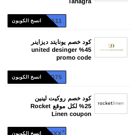
Tanagra
TA11
انسخ الكوبون
كود خصم يونايتد ديزاينر
45% united desinger
promo code
UD75
انسخ الكوبون
كود خصم روكيت لينين
25% لكل موقع Rocket
Linen coupon
ْXXX
انسخ الكوبون