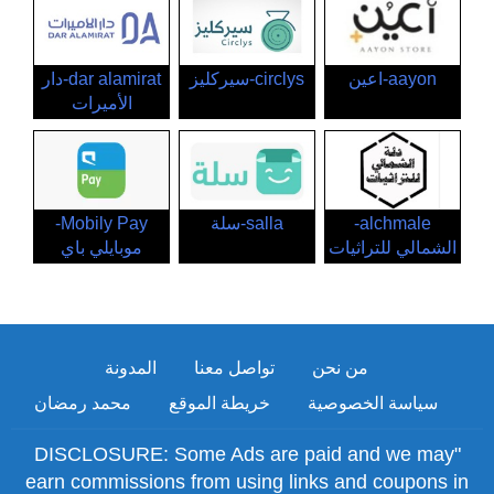
aayon-اعين
circlys-سيركليز
dar alamirat-دار
الأميرات
alchmale-
salla-سلة
Mobily Pay-
الشمالي للتراثيات
موبايلي باي
من نحن
تواصل معنا
المدونة
سياسة الخصوصية
خريطة الموقع
محمد رمضان
"DISCLOSURE: Some Ads are paid and we may
earn commissions from using links and coupons in