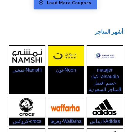
Load More Coupons
أشهر المتاجر
matajer
Noon-نون
Namshi-نمشي
alsaudia-اكواد
خصم افضل
المتاجر السعودية
Adidas-اديداس
Waffarha-وفرها
crocs-كروكس