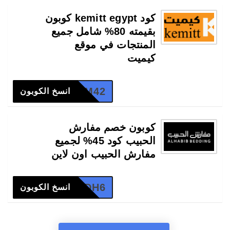
كود kemitt egypt كوبون
بقيمته 80% شامل جميع
المنتجات في موقع
كيميت
M42
انسخ الكوبون
كوبون خصم مفارش
الحبيب كود 45% لجميع
مفارش الحبيب اون لاين
LA1DH6
انسخ الكوبون