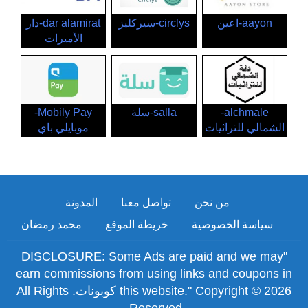
aayon-اعين
circlys-سيركليز
dar alamirat-دار
الأميرات
alchmale-
salla-سلة
Mobily Pay-
الشمالي للتراثيات
موبايلي باي
من نحن
تواصل معنا
المدونة
سياسة الخصوصية
خريطة الموقع
محمد رمضان
"DISCLOSURE: Some Ads are paid and we may
earn commissions from using links and coupons in
this website." Copyright © 2026 كوبونات. All Rights
Reserved.