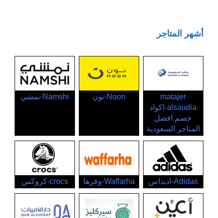
أشهر المتاجر
matajer
Noon-نون
Namshi-نمشي
alsaudia-اكواد
خصم افضل
المتاجر السعودية
Adidas-اديداس
Waffarha-وفرها
crocs-كروكس