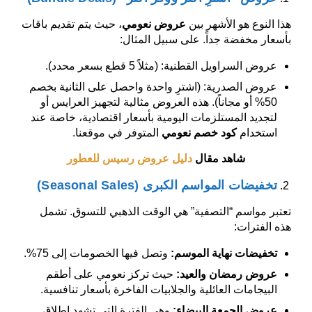
هذا النوع هو الأشهر بين
عروض نعومي
، حيث يتم تقديم باقات
بأسعار مخفضة جداً. على سبيل المثال:
عروض السراويل القطنية: (مثلاً 5 قطع بسعر محدد).
عروض الصدرية: (اشترِ واحدة واحصل على الثانية بخصم
50% أو مجاناً). هذه العروض مثالية لتجهيز العرايس أو
لتجديد المستلزمات اليومية بأسعار اقتصادية، خاصة عند
استخدام
كود خصم نعومي
المتوفر في موقعنا.
شاهد مقال
دليل عروض رسيس للعطور
تخفيضات المواسم الكبرى (Seasonal Sales)
تعتبر مواسم “التصفية” هي الوقت الذهبي للتسوق. تشمل
هذه الفترات:
تخفيضات نهاية الموسم
:
وتصل فيها الخصومات إلى 75%.
عروض رمضان والعيد
:
حيث تركز نعومي على أطقم
البيجامات العائلية والجلابيات الفاخرة بأسعار تنافسية.
عروض الجمعة البيضاء
:
وهي الفترة التي تشهد إطلاق