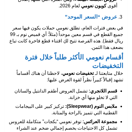
أقوى
كوبون نعومي
لعام 2026.
عروض “السعر الموحد”
في بعض فترات العام، تطلق نعومي حملات يكون فيها سعر
جميع القطع في قسم معين موحداً (مثلاً: أي قميص نوم بـ 99
ريال فقط). هذه الفرصة تتيح لكِ اقتناء قطع فاخرة كانت تباع
بضعف هذا الثمن.
أقسام نعومي الأكثر طلباً خلال فترة
التخفيضات
خلال متابعتنا لـ
تخفيضات نعومي
، لاحظنا أن هناك أقساماً
تشهد إقبالاً كبيراً نظراً لقوة العرض عليها:
قسم اللانجري
:
تشمل العروض أطقم الدانتيل والساتان
التي لا تخلو منها أي خزانة.
ملابس النوم
(Sleepwear):
تركيز كبير على البيجامات
القطنية التي تتميز بالراحة والمتانة.
مجموعة العرائس
:
توفر نعومي “بكجات” متكاملة للعروس
تشمل كل الاحتياجات بخصم إجمالي ضخم عند الشراء