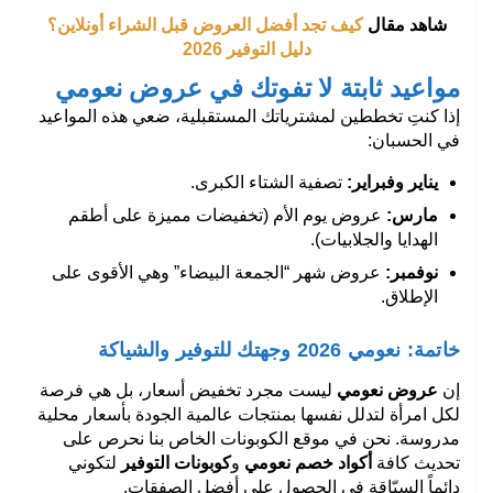
شاهد مقال
كيف تجد أفضل العروض قبل الشراء أونلاين؟
دليل التوفير 2026
مواعيد ثابتة لا تفوتك في عروض نعومي
إذا كنتِ تخططين لمشترياتك المستقبلية، ضعي هذه المواعيد
في الحسبان:
يناير وفبراير
:
تصفية الشتاء الكبرى.
مارس
:
عروض يوم الأم (تخفيضات مميزة على أطقم
الهدايا والجلابيات).
نوفمبر
:
عروض شهر “الجمعة البيضاء” وهي الأقوى على
الإطلاق.
خاتمة: نعومي 2026 وجهتك للتوفير والشياكة
إن
عروض نعومي
ليست مجرد تخفيض أسعار، بل هي فرصة
لكل امرأة لتدلل نفسها بمنتجات عالمية الجودة بأسعار محلية
مدروسة. نحن في موقع الكوبونات الخاص بنا نحرص على
تحديث كافة
أكواد خصم نعومي
و
كوبونات التوفير
لتكوني
دائماً السبّاقة في الحصول على أفضل الصفقات.