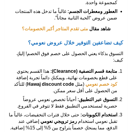
كمجموعة واحدة.
العطور ومعطرات الجسم
:
غالباً ما تدخل هذه المنتجات
ضمن عروض “الحبة الثانية مجاناً”.
شاهد مقال
متى تقدم المتاجر أكبر الخصومات؟
كيف تضاعفين التوفير خلال عروض نعومي؟
التسوق بذكاء يعني الحصول على خصم فوق الخصم! إليكِ
كيف:
متابعة قسم التصفية
(Clearance):
هذا القسم يحتوي
على قطع بخصومات نهائية، ويمكنكِ دائماً تجربة إضافة
كود خصم نعومي
(مثل
Hawaj discount code
) للتأكد
من الحصول على أقل سعر ممكن.
التسوق عبر التطبيق
:
أحياناً تخصص نعومي عروضاً
حصرية لمستخدمي التطبيق فقط لا تتوفر في الفروع.
استخدام الكوبونات
:
حتى خلال فترات التخفيضات، غالباً ما
تقبل نعومي استخدام
رمز ترويجي نعومي
إضافي عند
الدفع، مما يمنحكِ خصماً يتراوح بين 5% إلى 15% إضافية.