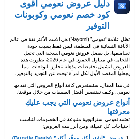
دليل عروض نعومي أقوى
كود خصم نعومي وكوبونات
التوفير
تظل علامة “نعومي” (Nayomi) هي الاسم الأكثر ثقة في عالم
الأناقة النسائية في المنطقة، ليس فقط بسبب جودة
تصاميمها، بل بفضل
عروض نعومي
السخية التي تجعل
الفخامة في متناول الجميع. في عام 2026، تطورت هذه
العروض لتشمل تخفيضات مذهلة تتجاوز التوقعات، مما
يجعلها المقصد الأول لكل امرأة تبحث عن التجديد والتوفير.
في هذا المقال، سنستعرض كافة أنواع العروض التي تقدمها
نعومي، وكيف تقتنصين أفضل الصفقات من خلال موقعنا.
أنواع عروض نعومي التي يجب عليكِ
معرفتها
تعتمد نعومي استراتيجية متنوعة في الخصومات لتناسب
احتياجات كل عميلة، ومن أبرز هذه العروض:
عروض “اشترِ أكثر ووفّر أكثر” (Bundle Deals)