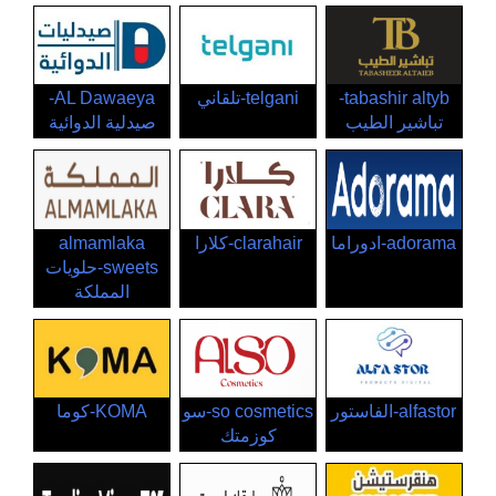
tabashir altyb-
telgani-تلقاني
AL Dawaeya-
تباشير الطيب
صيدلية الدوائية
adorama-ادوراما
clarahair-كلارا
almamlaka
sweets-حلويات
المملكة
alfastor-الفاستور
so cosmetics-سو
KOMA-كوما
كوزمتك