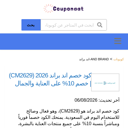
بحث
تخطَّ
إلى
المحتوى
>
كوبونات
AND BRAND-اند براند
كود خصم اند براند 2026 (CM2629)
| خصم 10% على العناية والجمال
آخر تحديث:
06/08/2026
كود خصم اند براند هو
(CM2629)
، وهو فعال وصالح
للاستخدام اليوم في السعودية. يمنحك الكود خصماً فورياً
ومباشراً بنسبة
10%
على جميع منتجات العناية بالبشرة،