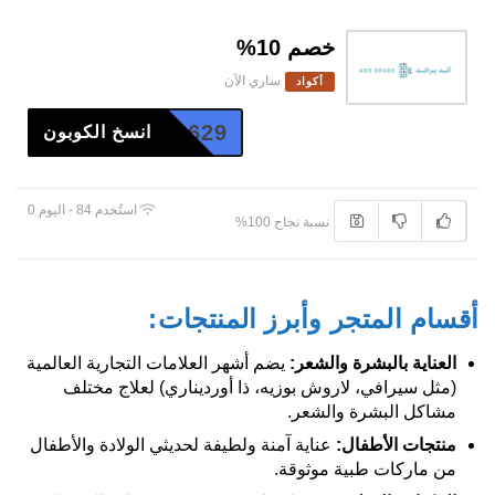
خصم 10%
ساري الآن
أكواد
CM2629
انسخ الكوبون
استُخدم 84 - اليوم 0
نسبة نجاح 100%
أقسام المتجر وأبرز المنتجات:
العناية بالبشرة والشعر
:
يضم أشهر العلامات التجارية العالمية
(مثل سيرافي، لاروش بوزيه، ذا أورديناري) لعلاج مختلف
مشاكل البشرة والشعر.
منتجات الأطفال
:
عناية آمنة ولطيفة لحديثي الولادة والأطفال
من ماركات طبية موثوقة.