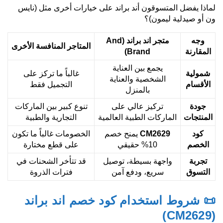
لماذا يفضل المتسوقون أند براند على خيارات أخرى مثل (نايس
ون أو صيدلية ليمون)؟
وجه
متجر اند براند
(And
المتاجر المنافسة الأخرى
المقارنة
Brand)
يجمع بين العناية
شمولية
غالباً ما تركز على
الشخصية والعناية
الأقسام
التجميل فقط
بالمنزل
جودة
تركيز عالي على
تنوع كبير بين الماركات
المنتجات
الماركات الطبية العالمية
التجارية والطبية
كود
CM2629
يمنح خصم
الخصومات غالباً ما تكون
الخصم
10% حقيقي
على قطع مختارة
تجربة
واجهة بسيطة، توصيل
قد تتأخر الشحنات في
التسوق
سريع، ودفع آمن
فترات الذروة
📜 شروط استخدام كود خصم اند براند
(CM2629)