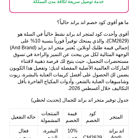
خدمة توصيل سريعة لكافة مدن المملكة
ما هو أقوى كود خصم اند براند حالياً؟
أقوى وأحدث كود لمتجر اند براند نشط حالياً في السلة هو
(CM2629)
، والذي يمنحك توفيراً فورياً بنسبة
10%
على
إجمالي قيمة طلبك أونلاين. يُعتبر متجر اند براند (And Brand)
الوجهة المثالية لكل من يبحث عن التميز والراحة في تسوق
مستحضرات التجميل، حيث يتيح لك فرصة ذهبية لاقتناء
الماركات العالمية الأصلية المفضلة لديكِ؛ وتفعيل هذا الكوبون
يضمن لكِ الحصول على أفضل كريمات العناية بالبشرة، زيوت
وشامبوهات العناية بالشعر، وأدوات المكياج الفاخرة بأقل
التكاليف خلال أغسطس 2026.
جدول توفير متجر اند براند للجمال (تحديث لحظي)
كود
قيمة
المنتجات
المتجر
حالة التفعيل
الخصم
الخصم
المشمولة
اند براند
10%
البشرة،
فعال
(And
CM2629
خصم
الشعر،
ومجرب