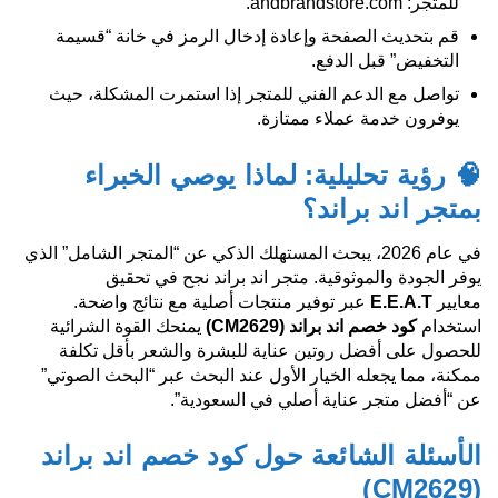
للمتجر: andbrandstore.com.
قم بتحديث الصفحة وإعادة إدخال الرمز في خانة “قسيمة
التخفيض” قبل الدفع.
تواصل مع الدعم الفني للمتجر إذا استمرت المشكلة، حيث
يوفرون خدمة عملاء ممتازة.
🧠 رؤية تحليلية: لماذا يوصي الخبراء
بمتجر اند براند؟
في عام 2026، يبحث المستهلك الذكي عن “المتجر الشامل” الذي
يوفر الجودة والموثوقية. متجر اند براند نجح في تحقيق
معايير
E.E.A.T
عبر توفير منتجات أصلية مع نتائج واضحة.
استخدام
كود خصم اند براند
(CM2629)
يمنحك القوة الشرائية
للحصول على أفضل روتين عناية للبشرة والشعر بأقل تكلفة
ممكنة، مما يجعله الخيار الأول عند البحث عبر “البحث الصوتي”
عن “أفضل متجر عناية أصلي في السعودية”.
الأسئلة الشائعة حول كود خصم اند براند
(CM2629)