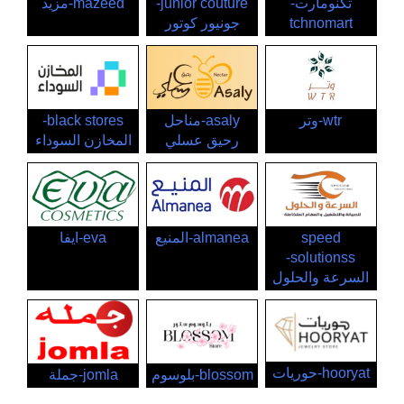
تكنومارت-
junior couture-
mazeed-مزيد
tchnomart
جونيور كوتور
wtr-وتر
asaly-مناحل
black stores-
رحيق عسلي
المخازن السوداء
speed
almanea-المنيع
eva-ايفا
solutionss-
السرعة والحلول
hooryat-حوريات
blossom-بلوسوم
jomla-جملة