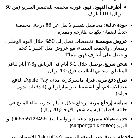
أظرف القهوة
: قهوة فورية مختصة للتحضير السريع (من 30
ريال لـ10 أظرف).
جودة عالية
: محاصيل بتقييم لا يقل عن 86 درجة، محمصة
حديثًا لضمان نكهات طازجة ومميزة.
عروض موسمية
: تخفيضات تصل إلى 50% خلال اليوم الوطني،
رمضان، والجمعة البيضاء، مع عروض مثل “اشترِ 1 كجم
واحصل على أظرف قهوة مجانًا”.
شحن سريع
: توصيل خلال 1-3 أيام في الرياض و3-7 أيام لباقي
المناطق، مجاني للطلبات فوق 200 ريال.
طرق دفع مرنة
: فيزا، ماستركارد، مدى، Apple Pay، الدفع
عند الاستلام، أو التقسيط عبر تمارا وتابي (4 دفعات بدون
فوائد).
سياسة إرجاع مرنة
: إرجاع خلال 7 أيام بشرط بقاء المنتج في
حالته الأصلية (رسوم شحن الإرجاع 20 ريال).
خدمة عملاء متميزة
: دعم عبر واتساب (+966555123456) أو
البريد (support@b-k.coffee).
ملاحظة
: تسوق عبر الموقع الرسمي (b-k.coffee) للاستفادة من