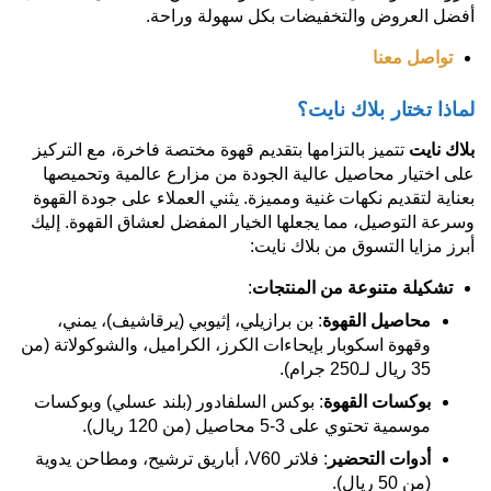
أفضل العروض والتخفيضات بكل سهولة وراحة.
تواصل معنا
لماذا تختار بلاك نايت؟
بلاك نايت
تتميز بالتزامها بتقديم قهوة مختصة فاخرة، مع التركيز
على اختيار محاصيل عالية الجودة من مزارع عالمية وتحميصها
بعناية لتقديم نكهات غنية ومميزة. يثني العملاء على جودة القهوة
وسرعة التوصيل، مما يجعلها الخيار المفضل لعشاق القهوة. إليك
أبرز مزايا التسوق من بلاك نايت:
تشكيلة متنوعة من المنتجات
:
محاصيل القهوة
: بن برازيلي، إثيوبي (يرقاشيف)، يمني،
وقهوة اسكوبار بإيحاءات الكرز، الكراميل، والشوكولاتة (من
35 ريال لـ250 جرام).
بوكسات القهوة
: بوكس السلفادور (بلند عسلي) وبوكسات
موسمية تحتوي على 3-5 محاصيل (من 120 ريال).
أدوات التحضير
: فلاتر V60، أباريق ترشيح، ومطاحن يدوية
(من 50 ريال).