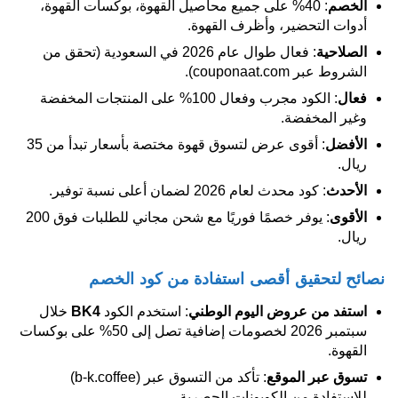
الخصم
: 40% على جميع محاصيل القهوة، بوكسات القهوة،
أدوات التحضير، وأظرف القهوة.
الصلاحية
: فعال طوال عام 2026 في السعودية (تحقق من
الشروط عبر couponaat.com).
فعال
: الكود مجرب وفعال 100% على المنتجات المخفضة
وغير المخفضة.
الأفضل
: أقوى عرض لتسوق قهوة مختصة بأسعار تبدأ من 35
ريال.
الأحدث
: كود محدث لعام 2026 لضمان أعلى نسبة توفير.
الأقوى
: يوفر خصمًا فوريًا مع شحن مجاني للطلبات فوق 200
ريال.
نصائح لتحقيق أقصى استفادة من كود الخصم
استفد من عروض اليوم الوطني
: استخدم الكود
BK4
خلال
سبتمبر 2026 لخصومات إضافية تصل إلى 50% على بوكسات
القهوة.
تسوق عبر الموقع
: تأكد من التسوق عبر (b-k.coffee)
للاستفادة من الكوبونات الحصرية.