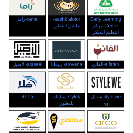
Early Learning
aashk alotor-
rama-راما
Center-مركز
عاشق العطور
التعليم المبكر
alfaten-الفاتن
arovana-اروفانا
alaseel-الاصيل
style we-ستايل
stylek-ستايلك
fla-فلا
وي
للعطور