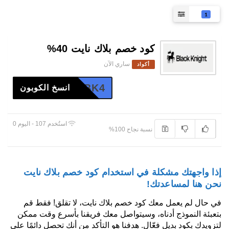
1
كود خصم بلاك نايت 40%
ساري الآن
أكواد
BK4
انسخ الكوبون
استُخدم 107 - اليوم 0
نسبة نجاح 100%
إذا واجهتك مشكلة في استخدام كود خصم بلاك نايت
نحن هنا لمساعدتك!
في حال لم يعمل معك كود خصم بلاك نايت، لا تقلق! فقط قم
بتعبئة النموذج أدناه، وسيتواصل معك فريقنا بأسرع وقت ممكن
لتزويدك بكود بديل فعّال. هدفنا هو التأكد من أنك تحصل دائمًا على