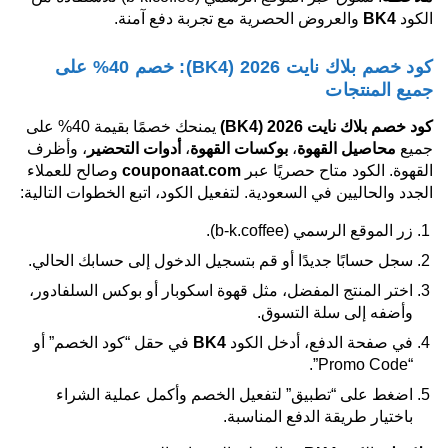
الكود
BK4
والعروض الحصرية مع تجربة دفع آمنة.
كود خصم بلاك نايت 2026 (BK4): خصم 40% على
جميع المنتجات
كود خصم بلاك نايت 2026
(BK4)
يمنحك خصمًا بقيمة 40% على
جميع
محاصيل القهوة
،
بوكسات القهوة
،
أدوات التحضير
، وأظرف
القهوة. الكود متاح حصريًا عبر
couponaat.com
وصالح للعملاء
الجدد والحاليين في السعودية. لتفعيل الكود، اتبع الخطوات التالية:
زر الموقع الرسمي (b-k.coffee).
سجل حسابًا جديدًا أو قم بتسجيل الدخول إلى حسابك الحالي.
اختر المنتج المفضل، مثل قهوة اسكوبار أو بوكس السلفادور،
وأضفه إلى سلة التسوق.
في صفحة الدفع، أدخل الكود
BK4
في حقل “كود الخصم” أو
“Promo Code”.
اضغط على “تطبيق” لتفعيل الخصم وأكمل عملية الشراء
باختيار طريقة الدفع المناسبة.