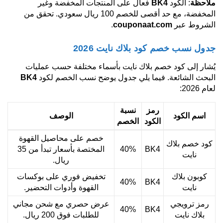
ملاحظة
: الكود
BK4
فعال على المنتجات المخفضة وغير
المخفضة، مع حد أقصى للخصم 100 ريال سعودي. تحقق من
الشروط عبر
couponaat.com
.
جدول نسب خصم كود بلاك نايت 2026
يُشار إلى كود خصم بلاك نايت بأسماء مختلفة حسب عمليات
البحث الشائعة. فيما يلي جدول يوضح نسب الخصم لكود
BK4
لعام 2026:
رمز
نسبة
اسم الكود
الوصف
الكود
الخصم
خصم على محاصيل القهوة
كود خصم بلاك
BK4
40%
المختصة بأسعار تبدأ من 35
نايت
ريال.
كوبون بلاك
تخفيض فوري على بوكسات
40%
BK4
نايت
القهوة وأدوات التحضير.
رمز ترويجي
عرض حصري مع شحن مجاني
40%
BK4
بلاك نايت
للطلبات فوق 200 ريال.