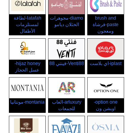
brush and
diamo-مجوهرات
latafah-لطافة
paste-فرشاة
الخثلان ديامو
لمستلزمات
ومعجون
الأطفال
iplast-اي بلاست
Venti88-فينتي 88
hijaz honey-
عسل الحجاز
option one-
arluxury-العاب
montania-مونتانيا
اوبشن ون
للجمعات