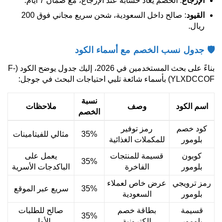
الإرجاع
: الخصم يُعاد حسابه عند الإرجاع، مع ضمان 7 أيام.
القيود
: صالح داخل السعودية، شحن سريع مجاني فوق 200
ريال.
🛡️ جدول نسب الخصم مع أسماء الكود
بناءً على بحث المستخدمين في 2026، إليك جدول يوضح الكود (F-
YLXDCCOF) بأسماء شائعة تلبي احتياجات البحث في جوجل:
نسبة
اسم الكود
وصف
ملاحظات
الخصم
كود خصم
رمز توفير
35%
مثالي للفيتامينات
بلومور
للمكملات الغذائية
كوبون
قسيمة للمنتجات
يعمل على
35%
بلومور
الفاخرة
الباكدجات الأسرية
رمز ترويجي
عرض خاص لعملاء
35%
سريع عبر الموقع
بلومور
السعودية
قسيمة
بطاقة خصم
صالح للطلبات
35%
بلومور
إلكترونية
الأولى