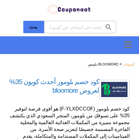
بحث
تخطَّ
إلى
المحتوى
>
كوبونات
BLOOMORE-بلومور
كود خصم بلومور أحدث كوبون 35%
لعروض bloomore
كود خصم بلومور (F-YLXDCCOF) هو أقوى فرصة لتوفير
35% على تسوقكِ من بلومور، المتجر السعودي الذي يكتشف
مجموعة مميزة من المكملات الغذائية العالمية والمحلية
الفاخرة المصممة خصيصًا لتعزيز صحة الأسرة. من
الفيتامينات إلى المكملات المستدامة والمتكاملة، يقدم