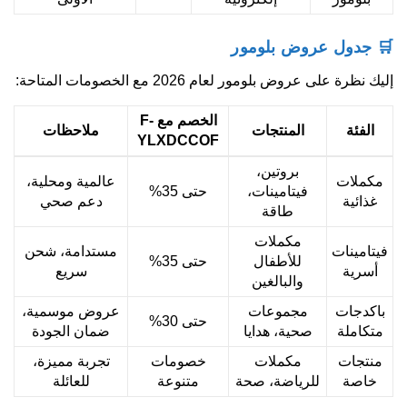
🛒 جدول عروض بلومور
إليك نظرة على عروض بلومور لعام 2026 مع الخصومات المتاحة:
الخصم مع
F-
الفئة
المنتجات
ملاحظات
YLXDCCOF
بروتين،
مكملات
عالمية ومحلية،
فيتامينات،
حتى 35%
غذائية
دعم صحي
طاقة
مكملات
فيتامينات
مستدامة، شحن
للأطفال
حتى 35%
أسرية
سريع
والبالغين
باكدجات
مجموعات
عروض موسمية،
حتى 30%
متكاملة
صحية، هدايا
ضمان الجودة
منتجات
مكملات
خصومات
تجربة مميزة،
خاصة
للرياضة، صحة
متنوعة
للعائلة