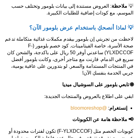
💡
ملاحظة
: العروض مستندة إلى بيانات بلومور وتختلف حسب
الموسم، مع كودات إضافية للطلبات الكبيرة.
💡 لماذا أنصحكِ باستخدام عرض بلومور الآن؟
لاحظت من تجربتي إن بلومور بيقدم مكملات غذائية متكاملة تدعم
صحة الأسرة، خاصة الفيتامينات. كود خصم بلومور (F-
YLXDCCOF) ساعدني أوفر 50 ريال على باكدجة، والشحن كان
سريع في الدمام. قارنت مع متاجر أخرى، وكانت بلومور أفضل
في المنتجات المستدامة والسعر. لو بتدورين على عافية يومية،
جربي الخدمة بنفسكِ الآن!
🌐
تابعي بلومور على السوشيال ميديا
ابقي على اطلاع بالعروض والمنتجات الجديدة:
إنستغرام
:
@bloomoreshop
📢
ملاحظة هامة عن الكوبونات
كوبونات الخصم مثل (F-YLXDCCOF) تكون لفترات محدودة أو
عروض معينة وقد تتوقف. في حال عدم فاعلية الكوبون، تواصلي