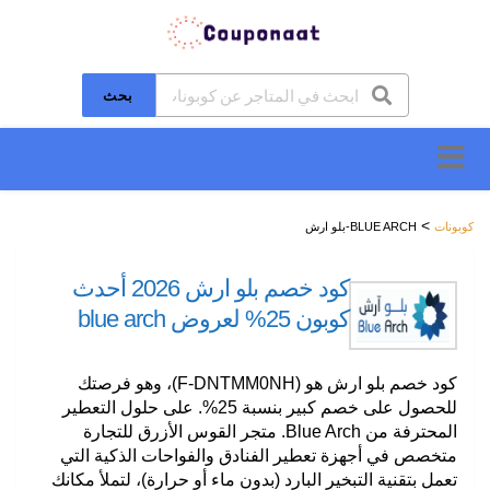
بحث
تخطَّ
إلى
المحتوى
>
كوبونات
BLUE ARCH-بلو ارش
كود خصم بلو ارش 2026 أحدث
كوبون 25% لعروض blue arch
كود خصم بلو ارش هو (F-DNTMM0NH)، وهو فرصتك
للحصول على خصم كبير بنسبة 25%. على حلول التعطير
المحترفة من Blue Arch. متجر القوس الأزرق للتجارة
متخصص في أجهزة تعطير الفنادق والفواحات الذكية التي
تعمل بتقنية التبخير البارد (بدون ماء أو حرارة)، لتملأ مكانك