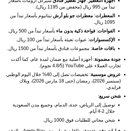
أجهزة التعطير
:
جهاز تعطير فنادق
سيركل أرومات بأسعار
تبدأ من 995 ريال (مخفض من 1195 ريال).
المعطرات
:
معطرات جو بلو أرش
تيتانيوم بأسعار تبدأ من
1095 ريال.
الفواحات
:
فواحة ذكية بدون ماء
بأسعار تبدأ من 500 ريال.
الإكسسوارات
: عبوات تعبئة بأسعار تبدأ من 100 ريال.
باقات خاصة
: مجموعات فنادق بأسعار تبدأ من 1500 ريال.
جودة مضمونة
: أجهزة أصلية مع ضمان لمدة عام، كما أكدت
تجارب العملاء على YouTube (4.8/5 نجوم).
عروض موسمية
: تخفيضات تصل إلى 40% خلال اليوم الوطني
(سبتمبر 2026)، رمضان (حتى 18 مارس 2026)، وبلاك
فرايدي.
شحن سريع
:
توصيل إلى الرياض، جدة، الدمام، وجميع مدن السعودية
خلال 2-4 أيام.
شحن مجاني للطلبات فوق 1000 ريال.
خيارات دفع متعددة
: بطاقات فيزا، مدى، Apple Pay، والدفع