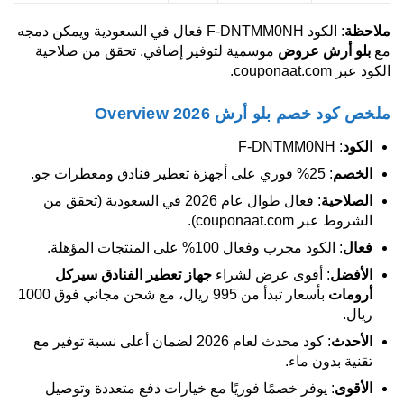
ملاحظة
: الكود F-DNTMM0NH فعال في السعودية ويمكن دمجه
مع
بلو أرش عروض
موسمية لتوفير إضافي. تحقق من صلاحية
الكود عبر couponaat.com.
ملخص كود خصم بلو أرش 2026 Overview
الكود
: F-DNTMM0NH
الخصم
: 25% فوري على أجهزة تعطير فنادق ومعطرات جو.
الصلاحية
: فعال طوال عام 2026 في السعودية (تحقق من
الشروط عبر couponaat.com).
فعال
: الكود مجرب وفعال 100% على المنتجات المؤهلة.
الأفضل
: أقوى عرض لشراء
جهاز تعطير الفنادق سيركل
أرومات
بأسعار تبدأ من 995 ريال، مع شحن مجاني فوق 1000
ريال.
الأحدث
: كود محدث لعام 2026 لضمان أعلى نسبة توفير مع
تقنية بدون ماء.
الأقوى
: يوفر خصمًا فوريًا مع خيارات دفع متعددة وتوصيل