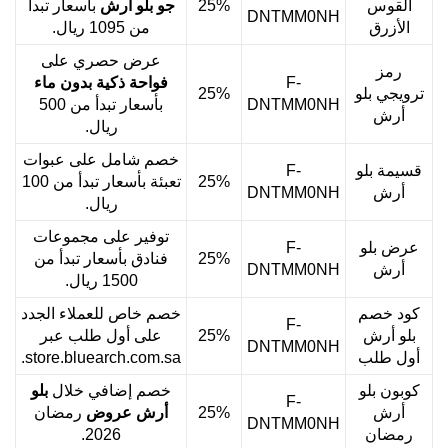
القوس
25%
جو بلو أرش
بأسعار تبدأ
DNTMM0NH
الأزرق
من 1095 ريال.
عرض حصري على
رمز
F-
فواحة ذكية بدون ماء
ترويجي بلو
25%
DNTMM0NH
بأسعار تبدأ من 500
أرش
ريال.
خصم شامل على عبوات
قسيمة بلو
F-
25%
تعبئة بأسعار تبدأ من 100
أرش
DNTMM0NH
ريال.
توفير على مجموعات
عرض بلو
F-
25%
فنادق بأسعار تبدأ من
أرش
DNTMM0NH
1500 ريال.
كود خصم
خصم خاص للعملاء الجدد
F-
بلو أرش
25%
على أول طلب عبر
DNTMM0NH
أول طلب
store.bluearch.com.sa.
كوبون بلو
خصم إضافي خلال
بلو
F-
أرش
25%
أرش عروض
رمضان
DNTMM0NH
رمضان
2026.