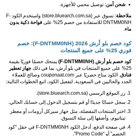
شحن آمن
: توصيل محمي للأجهزة.
ملاحظة
: تسوق عبر (store.bluearch.com.sa) واستخدم الكود F-
DNTMM0NH للاستفادة من خصم 25% على
فواحة ذكية بدون
ماء
.
كود خصم بلو أرش 2026 (F-DNTMM0NH): خصم
فوري 25% على جميع المنتجات
كود خصم بلو أرش
(F-DNTMM0NH)
يمنحك خصمًا فوريًا بقيمة
25% على جميع المنتجات في بلو أرش، بما في ذلك
جهاز تعطير
فنادق
. الكود متاح حصريًا عبر couponaat.com وصالح للعملاء
الجدد والحاليين في السعودية. لتفعيل الكود، اتبع الخطوات التالية:
زر الموقع الرسمي (store.bluearch.com.sa).
سجل حسابًا جديدًا أو قم بتسجيل الدخول إلى حسابك الحالي.
اختر المنتجات المفضلة، مثل جهاز سيركل أرومات أو معطر
تيتانيوم، وأضفها إلى سلة التسوق.
في صفحة الدفع، أدخل الكود F-DNTMM0NH في حقل “كود
الخصم” أو “Promo Code”.