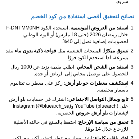
سريع.
نصائح لتحقيق أقصى استفادة من كود الخصم
استفد من العروض الموسمية
: استخدم الكود F-DNTMM0NH
خلال رمضان 2026 (حتى 18 مارس) أو اليوم الوطني
لخصومات إضافية تصل إلى 40%.
تسوق مبكرًا
: المنتجات الشعبية مثل
فواحة ذكية بدون ماء
تنفد
بسرعة، لذا استخدم الكود فورًا.
استفد من الشحن المجاني
: اطلب بقيمة تزيد عن 1000 ريال
للحصول على توصيل مجاني إلى الرياض أو جدة.
استكشف معطرات جو بلو أرش
: ركز على معطرات تيتانيوم
بأسعار مخفضة.
تابع وسائل التواصل الاجتماعي
: اشترك في حسابات بلو أرش
على YouTube (bluearch) وInstagram (@bluearch_sa)
لإشعارات
بلو أرش عروض
الحصرية.
تحقق من سياسة الإرجاع
: احتفظ بالمنتج في حالته الأصلية
للإرجاع خلال 14 يومًا.
اختَر باقات كاملة
: اشترِ جهاز مع عطر لتوفير أكبر مع الكود.