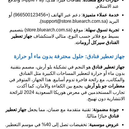
عند الاستلام.
خدمة عملاء متميزة
: دعم عبر الهاتف (+966500123456) أو
البريد (support@store.bluearch.com.sa).
تجربة تسوق سهلة
: موقع (store.bluearch.com.sa) بتصميم
بسيط مع فلاتر حسب النوع، مثالي لاستكشاف
جهاز تعطير
الفنادق سيركل أرومات
.
جهاز تعطير فنادق: حلول محترفة بدون ماء أو حرارة
جهاز تعطير فنادق
هو النجم في تشكيلة بلو أرش، مصمم بتقنية
بدون ماء أو حرارة لتعطير المساحات الكبيرة مثل الفنادق
والمكاتب، مع رائحة فاخرة تدوم أسابيع. هذا الجهاز، المتوفر في
معطرات جو بلو أرش
، يجمع بين الكفاءة والأمان، كما أكدت
تجارب المستخدمين في معرض هوريكا السعودية 2024 للرائحة
الانتشارية دون تهييج.
جودة مضمونة
: تقنية متقدمة مع ضمان، مما يجعل
جهاز تعطير
فنادق
خيارًا مثاليًا.
عروض موسمية
: تخفيضات تصل إلى 40% في موسم التعطير.