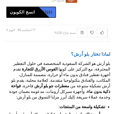
ساري الآن
أكواد
DNTMM0NH
انسخ الكوبون
استُخدم 96 - اليوم 0
نسبة نجاح 100%
لماذا تختار بلو أرش؟
بلو أرش هو الشركة السعودية المتخصصة في حلول التعطير
المحترفة، مع التركيز على كونها
القوس الأزرق للتجارة
تقدم
أجهزة تعطير فنادق بدون ماء أو حرارة، مصممة للمنازل،
المكاتب، والفنادق بتكنولوجيا متقدمة. كعلامة محلية، يقدم بلو
أرش تشكيلة متنوعة من
معطرات جو بلو أرش
فاخرة،
فواحة
ذكية بدون ماء
، وأجهزة سيركل أرومات، مدعومة بضمان جودة
وخدمة عملاء سريعة. إليك أبرز مزايا التسوق من بلو أرش:
تشكيلة واسعة من المنتجات
: