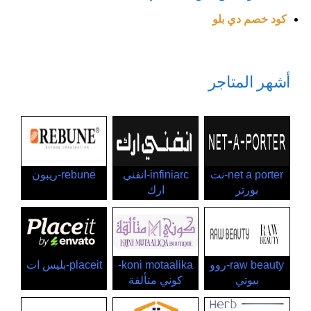
كود خصم دي بلو
أشهر المتاجر
net a porter-نت
infiniarc-انفني
rebune-ريبون
بورتر
ارك
raw beauty-روو
koni motaalika-
placeit-بليس ات
بيوتي
كوني متألقة