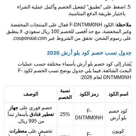
اضغط على “تطبيق” لتفعيل الخصم وأكمل عملية الشراء
باختيار طريقة الدفع المناسبة.
ملاحظة
: الكود F-DNTMM0NH فعال على المنتجات المخفضة
وغير المخفضة، مع حد أقصى للخصم 100 ريال سعودي. لا ينطبق
على رسوم الشحن. تحقق من الشروط عبر couponaat.com.
جدول نسب خصم كود بلو أرش 2026
يُشار إلى كود خصم بلو أرش بأسماء مختلفة حسب عمليات
البحث الشائعة. فيما يلي جدول يوضح نسب الخصم لكود F-
DNTMM0NH لعام 2026:
نسبة
اسم الكود
رمز الكود
الوصف
الخصم
خصم فوري على
جهاز
كود خصم
F-
25%
تعطير فنادق
بأسعار تبدأ
بلو أرش
DNTMM0NH
من 995 ريال.
كوبون
تخفيض على
معطرات
F-