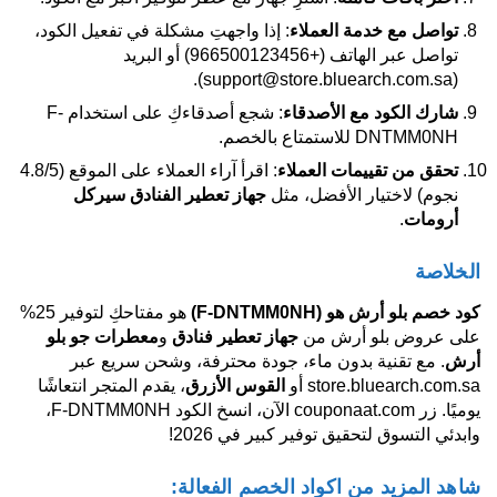
تواصل مع خدمة العملاء
: إذا واجهتِ مشكلة في تفعيل الكود،
تواصل عبر الهاتف (+966500123456) أو البريد
(support@store.bluearch.com.sa).
شارك الكود مع الأصدقاء
: شجع أصدقاءكِ على استخدام F-
DNTMM0NH للاستمتاع بالخصم.
تحقق من تقييمات العملاء
: اقرأ آراء العملاء على الموقع (4.8/5
نجوم) لاختيار الأفضل، مثل
جهاز تعطير الفنادق سيركل
أرومات
.
الخلاصة
كود خصم بلو أرش هو
(F-DNTMM0NH)
هو مفتاحكِ لتوفير 25%
على عروض بلو أرش من
جهاز تعطير فنادق
و
معطرات جو بلو
أرش
. مع تقنية بدون ماء، جودة محترفة، وشحن سريع عبر
store.bluearch.com.sa أو
القوس الأزرق
، يقدم المتجر انتعاشًا
يوميًا. زر couponaat.com الآن، انسخ الكود F-DNTMM0NH،
وابدئي التسوق لتحقيق توفير كبير في 2026!
شاهد المزيد من اكواد الخصم الفعالة: