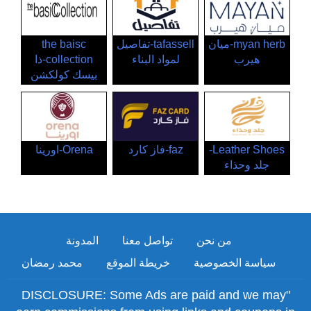
myan herb-ميان
tafassell-تفاصيل
the baisc
هيرب
لمواد البناء
collection-ذا
بيسك كولكشن
Leather Shoes-
faz-فاز كارد
Orena-اورينا
جلد وحذاء
من نحن
تواصل معنا
المدونة
سياسة الخصوصية
خريطة الموقع
محمد رمضان
"DISCLOSURE: Some Ads are paid and we may