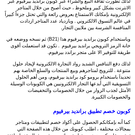
لذلك تطورت ثقافة البيع والشراء عبر كوبون برانديد بيرفيوم عبر
الانترنت بشكل كبير وملحوظ ، حيث أصبح من خلال المتاجر
الإلكترونية بإمكانك الاستمتاع بعروض رائعة والتي تحتل جزءاً كبيراً
في عالم التسوق الالكتروني . وبازدياد عدد المتاجر ازدادت
المنافسة الشرسة بين ملايين التجار.
وباستخدام كوبون برانديد بيرفيوم هذا 〈B21〉 ثم نسخه ووضعه في
خانة الرمز الترويجي برانديد بيرفيوم . تكون قد استعملت أقوى
طريقة للتوفير الا على متجر براندد بيرفيوم.
لذلك دفع التنافس الشديد رواد التجارة الالكترونية لإيجاد حلول
متنوعة . للترويج لمتاجرهم وبيع المنتجات والسلع الخاصة بهم
تحديداَ باستخدام برومو كود برانديد بيرفيوم، ومن أهم الحلول
التسويقية التي أبدعها التجار الالكترونيين هي الكوبونات الوسيلة
الأمثل لجذب الزوار من خلال الخصومات والتخفيضات
والخصومات الكبيرة.
كوبون خصم تطبيق برانديد بيرفيوم
كما أنه بإمكانكم الحصول على أكواد خصم لتطبيقات ومتاجر
بمجالات مختلفة ، اطلب كوبونك من خلال هذه الصفحة التي