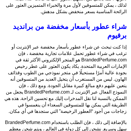
لذلك ، يمكن للمتسوقين لأول مرة والخبراء المتميزين العثور على
الرائحة المناسبة بسعر منخفض بشكل مدهش.
شراء عطور بأسعار مخفضة من برانديد
برفيوم
إذا كنت تبحث عن شراء عطور بأسعار مخفضة عبر الإنترنت أو
ترغب في شراء عطور تحمل علامات تجارية مخفضة ، فإن
BrandedPerfume.com هو المتجر الإلكتروني الأكثر ثقة في
الإمارات العربية المتحدة. يكاد يكون العثور على عطر رخيص
بجودة عالية أمرًا مستحيلًا في متجر نموذجي من الطوب وقذائف
الهاون. ليس من المستغرب أن يتخيل العديد من المتسوقين أنه
يتعين عليهم دفع مبالغ كبيرة مقابل الجودة. ومع ذلك ، فإن
النموذج الفعال عبر الإنترنت لـ BrandedPerfume.com يجعل من
الممكن بالنسبة لنا نقل المدخرات إليك مع تحسين الراحة. هذه هي
الطريقة التي يمكن بها للمتسوقين السعداء أن ينغمسوا في
زجاجات من أجود “العطور الرخيصة” التي ستجدها في أي مكان.
بالإضافة إلى ذلك ، فإن الطلب باستخدام BrandedPerfume.com
سهل وسريع. نشحن إلى كل دولة في العالم ، ويتم شحن معظم