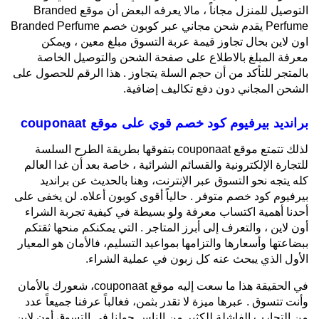
التوصيل للمنزل مجاناً ، مالا يعرفه البعض أن موقع Branded
Perfume يقدم شحن مجاني عبر كوبون خصم Branded Perfume
اون لاين بحال تجاوز قيمة عربة التسوق مبلغ معين ، ويمكن
معرفة المبلغ بالاطلاع على صفحة الشحن والتوصيل الخاصة
بالمتجر للتأكد من أن حجم السلة يتجاوز . هذا الرقم للحصول على
الشحن المجاني دون دفع تكاليف إضافية.
برانديد بيرفيوم كود خصم قوي على موقع couponaat
لذلك تتمتع موقع couponaat بتفوقها بطريقة الطرح السلسة
للتجارة الإلكترونية والقسائم الشرائية ، خاصة بعد أن غدا العالم
كله يتجه نحو التسوق عبر الإنترنت، وهنا بالحديث عن برانديد
بيرفيوم كود خصم متوفر . حالياً أقوى كوبون أعلاه. لن يخفى على
أحدنا أهمية اكتساب معرفة ولو بسيطة في كيفية تجربة الشراء
أون لاين ، والتعرف إلى أبرز المتاجر . التي يمكنكم منحها ثقتكم
ببضاعتها وأسعارها والتزامها بمواعيد التسليم، فالأمان هو المعيار
الأول الذي يبحث عنه كل زبون في عملية الشراء.
في الحقيقة هذا ما سعت إليه موقع couponaat، شعورك بالأمان
وأنت تتسوق . عبرها ميزة لا تقدر بثمن، فغالباً عرفنا جميعاً عدد
من التجارب الفاشلة للكثير من الناس حولنا في التسوق أون لاين