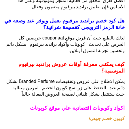
أفضل طرق التحقق من فعالية المتجر وموثوقيته وعلى هذا
الأساس فإن تطبيق برانديد بيرفيوم مضمون وفعال.
هل كود خصم برانديد بيرفيوم يعمل ويوفر عند وضعه في
خانة الرمز الترويجي كقسيمة شرائية؟
لذلك بالطبع حيث أن فريق موقع couponaat حريصين كل
الحرص على تحديث . كوبونات وأكواد برانديد بيرفيوم . بشكل دائم
وتحسين تجربة التسوق أونلاين.
كيف يمكنني معرفة أوقات عروض برانديد بيرفيوم
الموسمية؟
يمكن الاطلاع على عروض وتخفيضات Branded Perfume بشكل
دائم عند . الضغط على زر نسخ كوبون الخصم . لمرتين متتالية
حيث ستنتقل بشكل تلقائي لصفحة العروض الفعالة حالياً.
اكواد وكوبونات اقتصادية علي موقع كوبونات
كوبون خصم جوهرة