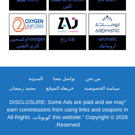
كلين
aromatic-
zaj-زاج
oxygen-اوكسجين
اروماتيك
للزي الطبي
من نحن
تواصل معنا
المدونة
سياسة الخصوصية
خريطة الموقع
محمد رمضان
"DISCLOSURE: Some Ads are paid and we may
earn commissions from using links and coupons in
this website." Copyright © 2026 كوبونات. All Rights
Reserved.