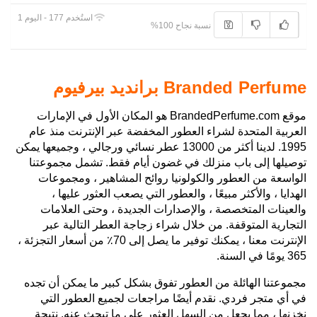
استُخدم 177 - اليوم 1
نسبة نجاح 100%
Branded Perfume برانديد بيرفيوم
موقع BrandedPerfume.com هو المكان الأول في الإمارات
العربية المتحدة لشراء العطور المخفضة عبر الإنترنت منذ عام
1995. لدينا أكثر من 13000 عطر نسائي ورجالي ، وجميعها يمكن
توصيلها إلى باب منزلك في غضون أيام فقط. تشمل مجموعتنا
الواسعة من العطور والكولونيا روائح المشاهير ، ومجموعات
الهدايا ، والأكثر مبيعًا ، والعطور التي يصعب العثور عليها ،
والعينات المتخصصة ، والإصدارات الجديدة ، وحتى العلامات
التجارية المتوقفة. من خلال شراء زجاجة العطر التالية عبر
الإنترنت معنا ، يمكنك توفير ما يصل إلى 70٪ من أسعار التجزئة ،
365 يومًا في السنة.
مجموعتنا الهائلة من العطور تفوق بشكل كبير ما يمكن أن تجده
في أي متجر فردي. نقدم أيضًا مراجعات لجميع العطور التي
نخزنها ، مما يجعل من السهل العثور على ما تبحث عنه. نتيجة