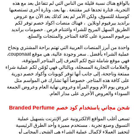
بالواقع هناك نسبة قليلة من الناس التي لم تتفاعل بعد مع هذه
التجربة، فتارة تجدها غير مقتنعة . بها بعد، وتارة أخرى تستصعبها
كوسيلة للتسوق، ولكن الأمر لم يعد كذلك بعد الآن مع عروض
برانديد بيرفيوم اونلاين ، فهناك منصات اكواد خصم توفر لكم
الطريق السهل المريح للشراء واغتنام فرص . خصومات برانديد
بيرفيوم المميزة على كافة المتاجر والمنتجات والسلع.
واحدة من أبرز المنصات العربية التي تهتم براحة المشتري ونجاح
عملية الشراء بأفضل . سعر وجودة عالية، هي موقع couponaat،
فهي موقع شاملة تتيح لكم التعرف إلى المتاجر الموثوقة،
والعلامات التجارية المسجلة، وبالتالي فهي تًؤمّن لكم عملية شراء
ممتعة وناجحة، إلى جانب أنها توفر كوبونات وأكواد خصم دورية
على كافة هذه المتاجر. خصوصاً أنها تشارك في المواسم مثل
عروض يوم الأم ويوم المرأة وعروض نهاية العام وعروض الجمعة
السوداء والعروض الأخرى على مدار العام.
شحن مجاني باستخدام كود خصم Branded Perfume
تسعى أغلب المواقع الالكترونية عبر الإنترنت بتسهيل عملية
التسوق وصنع تجربة . مستخدم مميزة وأحد الطرق الرئيسية
لتحفيز العملاء لإكمال عملية الشراء هي الشحن المجاني أو