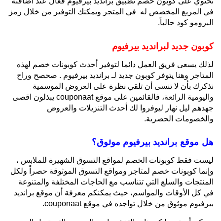
تحتوي على كوبون خصم تطبيق برانديد بيرفيوم فعال عند اضافتة
في المربع المخصص له في المتجر ويمكنك التوفير من خلال رمز
البرومو كود حالياً.
كوبون جديد لبرانديد بيرفيوم
لذلك يسعى فريق العمل دائما لتوفير أحدث كوبونات خصم لهذه
المتاجر وهنا يتوفر كوبون جديد لـ برانديد بيرفيوم . صحصح وراح
نذكرك بأن لا تنسى أن تلقي نظرة على العروض الموسمية
واليومية الرائعة، فالقائمين على موقع couponaat يبذلون اقصى
جهدهم ليل نهار ليوفروا لك أحدث التنزيلات والعروض
والخصومات الحصرية.
هل موقع برانديد بيرفيوم موثوق؟
ليست فقط كوبونات الخصم لمواقع التسوق الشهيرة للملابس ،
وإنما كوبونات خصم لمتاجر ومواقع التسوق الموثوقة حصراً ولكل
المنتجات والسلع التي تتناسب مع الحاجات المختلفة والمتنوعة
في كل الأوقات والمواسم، حيث يمكنكم معرفة أن موقع برانديد
بيرفيوم موثوق من خلال تواجده في موقع couponaat.