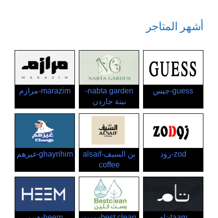
أشهر المتاجر
guess-جيس
nabta garden-
marazim-مرازم
نبتة جاردن
zod-زود
بن السيف-alsaif
ghayrihim-غيرهم
coffee
taam-تام
best clean-بست
heem-هييم