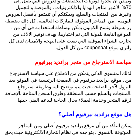
ويمكن أن تجدوا كوبونات التخفيضات والعروض التي تصل إلى
70% لأشهر متاجر الهدايا والإلكترونيات . والموضة والتجميل
وغيرها من المنتجات والسلع، ويمكنكم أن تتمتعوا بأفضل العروض
اليومية . من المتاجر الموثوقة للماركات العالمية، كل ذلك بضغطة
زر بسيطة ونسخ الكوبون يمكن ببساطة استخدامه في أي من .
المواقع التابعة للدولة التي تم اختيارها، بهدف توفير الآلاف من
تجارب الشراء الموفقة التي تبعث على البهجة والامتنان لدى كل
زائري موقع couponaat من كل الدول.
سياسة الاسترجاع من متجر برانديد بيرفيوم
لذلك المتسوق الذكي يتمكن من الاطلاع على سياسة الاسترجاع
من . موقع برانديد بيرفيوم في الصفحة الرئيسية في الموقع بعد
النزول لآخر الصفحة حيث يتم توضيح آلية وطريقة استرجاع
.المنتجات والسلع حسب المنطقة وطرق الشحن المتاحة بالإضافة
لرقم المتجر وخدمة العملاء بحال الحاجة للدعم الفني حينها.
هل موقع برانديد بيرفيوم أصلي؟
يمكن التأكد من أن موقع برانديد برفيوم أصلي ومن المتاجر
الموثوقة بالتسوق . بتواجده في نظام التجارة الالكترونية حيث يحق