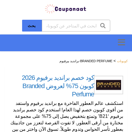
بحث
تخطَّ
إلى
المحتوى
>
كوبونات
BRANDED PERFUME-برانديد بيرفيوم
كود خصم برانديد برفيوم 2026
كوبون 75% لعروض Branded
Perfume
استكشف عالم العطور الفاخرة مع برانديد برفيوم واستفد
من أقوى كوبون خصم لهذا العام! استخدم كود خصم برانديد
برفيوم ‘B21’ وتمتع بتخفيض يصل إلى 75% على مجموعة
مختارة من أرقى العطور. لا تفوت الفرصة لتعزز من جاذبيتك
بعطور تأسر الحواس وتدوم طويلاً. تسوق الآن واختر من بين