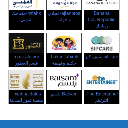
Banana
ajlanbros-عجلان
mftahk-مفتاحك
Republic-بانانا
واخوانه
المهني
ريبابلك
sif care-سيف كير
hakim fahimh-
qasr alotour-
حكيم وفهيمة
قصر العطور
The Entertainer-
Balsam-بلسم
medina dates-
انترتينر
منصة تمور المدينة