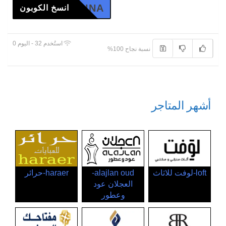
LINA
انسخ الكوبون
استُخدم 32 - اليوم 0
نسبة نجاح 100%
أشهر المتاجر
loft-لوفت للاثاث
alajlan oud-
haraer-حرائر
العجلان عود
وعطور