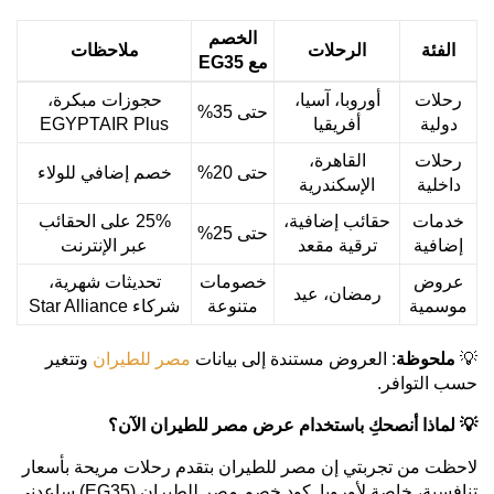
الخصم
الفئة
الرحلات
ملاحظات
مع
EG35
رحلات
أوروبا، آسيا،
حجوزات مبكرة،
حتى 35%
دولية
أفريقيا
EGYPTAIR Plus
رحلات
القاهرة،
حتى 20%
خصم إضافي للولاء
داخلية
الإسكندرية
خدمات
حقائب إضافية،
25% على الحقائب
حتى 25%
إضافية
ترقية مقعد
عبر الإنترنت
عروض
خصومات
تحديثات شهرية،
رمضان، عيد
موسمية
متنوعة
شركاء Star Alliance
💡
ملحوظة
: العروض مستندة إلى بيانات
مصر للطيران
وتتغير
حسب التوافر.
💡
لماذا أنصحكِ باستخدام عرض مصر للطيران الآن؟
لاحظت من تجربتي إن مصر للطيران بتقدم رحلات مريحة بأسعار
تنافسية، خاصة لأوروبا. كود خصم مصر للطيران (EG35) ساعدني