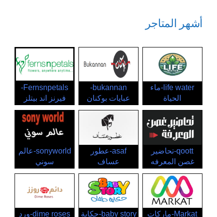
أشهر المتاجر
life water-ماء
bukannan-
Fernsnpetals-
الحياة
عبايات بوكنان
فيرنز اند بيتلز
qoott-تحاضير
asaf-عطور
sonyworld-عالم
غصن المعرفه
عساف
سوني
Markat-ماركات
baby story-حكاية
dime roses-ورد