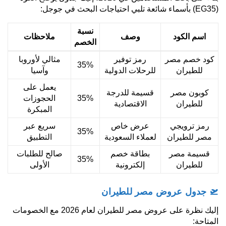
(EG35) بأسماء شائعة تلبي احتياجات البحث في جوجل:
نسبة
اسم الكود
وصف
ملاحظات
الخصم
كود خصم مصر
رمز توفير
مثالي لأوروبا
35%
للطيران
للرحلات الدولية
وآسيا
يعمل على
كوبون مصر
قسيمة للدرجة
35%
الحجوزات
للطيران
الاقتصادية
المبكرة
رمز ترويجي
عرض خاص
سريع عبر
35%
مصر للطيران
لعملاء السعودية
التطبيق
قسيمة مصر
بطاقة خصم
صالح للطلبات
35%
للطيران
إلكترونية
الأولى
🛫 جدول عروض مصر للطيران
إليك نظرة على عروض مصر للطيران لعام 2026 مع الخصومات
المتاحة: