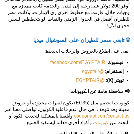
أوفر 200 دولار على رحلة إلى لندن، والخدمة كانت ممتازة مع
وجبات حلال. قارنت مع خطوط أخرى زي الإمارات، وكانت مصر
للطيران أفضل في الجدول الزمني والنقاط. لو بتخططين لسفر،
حجزي الآن!
🌐 تابعي مصر للطيران على السوشيال ميديا
ابقي على اطلاع بالعروض والرحلات الجديدة:
فيسبوك
:
facebook.com/EGYPTAIR
إنستغرام
:
@egyptair
تويتر
(X)
:
@EGYPTAIR
📢
ملاحظة هامة عن الكوبونات
كوبونات الخصم مثل (EG35) تكون لفترات محدودة أو عروض
معينة وقد تتوقف. في حال عدم فاعلية الكوبون، تواصلي معنا عبر
couponaat.com/contact-us
وأبلغينا بالمشكلة لتحديث الكود أو
البحث عن
كوبونات
وأكواد أخرى فعالة ليستفيد الجميع.
📝
تنويه: الأسعار والعروض قابلة للتغيير