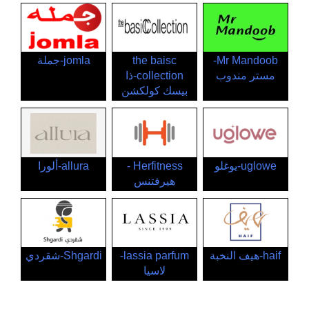
Mr Mandoob-
the baisc
jomla-جملة
مستر مندوب
collection-ذا
بيسك كولكشن
uglowe-يوغلو
Herfitness -
allura-ألورا
هيرفتنس
haif-هيف النخبة
lassia parfum-
Shgardi-شقردي
لاسيا