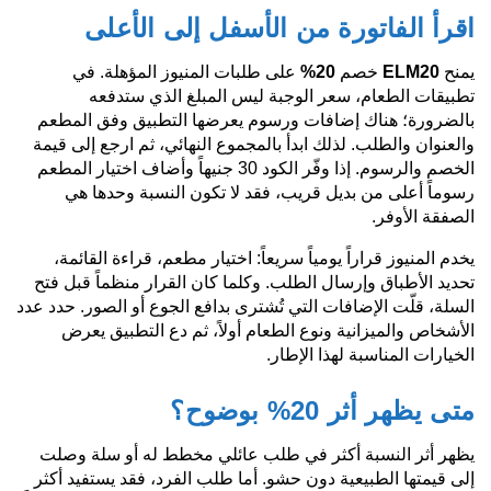
اقرأ الفاتورة من الأسفل إلى الأعلى
يمنح
ELM20
خصم
20%
على طلبات المنيوز المؤهلة. في
تطبيقات الطعام، سعر الوجبة ليس المبلغ الذي ستدفعه
بالضرورة؛ هناك إضافات ورسوم يعرضها التطبيق وفق المطعم
والعنوان والطلب. لذلك ابدأ بالمجموع النهائي، ثم ارجع إلى قيمة
الخصم والرسوم. إذا وفّر الكود 30 جنيهاً وأضاف اختيار المطعم
رسوماً أعلى من بديل قريب، فقد لا تكون النسبة وحدها هي
الصفقة الأوفر.
يخدم المنيوز قراراً يومياً سريعاً: اختيار مطعم، قراءة القائمة،
تحديد الأطباق وإرسال الطلب. وكلما كان القرار منظماً قبل فتح
السلة، قلّت الإضافات التي تُشترى بدافع الجوع أو الصور. حدد عدد
الأشخاص والميزانية ونوع الطعام أولاً، ثم دع التطبيق يعرض
الخيارات المناسبة لهذا الإطار.
متى يظهر أثر 20% بوضوح؟
يظهر أثر النسبة أكثر في طلب عائلي مخطط له أو سلة وصلت
إلى قيمتها الطبيعية دون حشو. أما طلب الفرد، فقد يستفيد أكثر