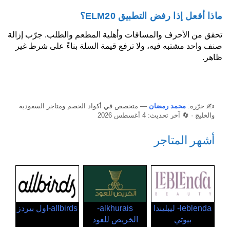
ماذا أفعل إذا رفض التطبيق ELM20؟
تحقق من الأحرف والمسافات وأهلية المطعم والطلب. جرّب إزالة
صنف واحد مشتبه فيه، ولا ترفع قيمة السلة بناءً على شرط غير
ظاهر.
✍️ حرّره:
محمد رمضان
— متخصص في أكواد الخصم ومتاجر السعودية
والخليج · 🔄 آخر تحديث: 4 أغسطس 2026
أشهر المتاجر
leblenda- ليبليندا
alkhurais-
allbirds-اول بيردز
بيوتي
الخريص للعود