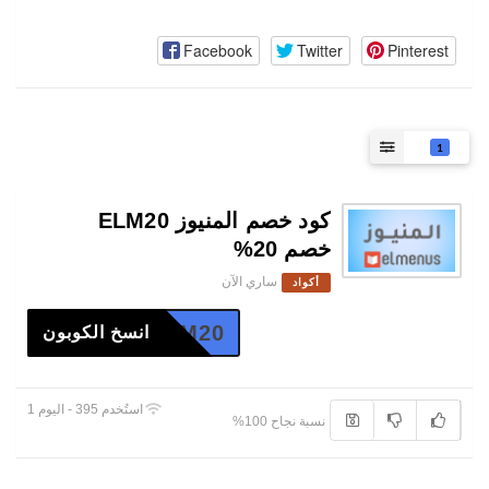
Facebook
Twitter
Pinterest
1
كود خصم المنيوز ELM20
خصم 20%
ساري الآن
أكواد
ELM20
انسخ الكوبون
استُخدم 395 - اليوم 1
نسبة نجاح 100%