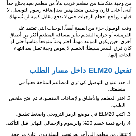
من وجبة متكاملة من مطعم قريب بدلاً من مطعم بعيد يحتاج حداً
أدنى أعلى. قارن وجبتين متشابهتين بعد إضافة رسوم التوصيل، لا
قبلها، وراجع أحجام الوجبات حتى لا تدفع مقابل كمية لن تُستهلك.
وقت الوصول جزء من القيمة أيضاً. الوجبات التي تعتمد على
القرمشة أو حرارة التقديم تتأثر بمسافة المطعم أكثر من أطباق
أخرى. حين يكون الموعد مهماً، اختر وقتاً متوقعاً مناسباً حتى لو
كان فرق السعر بسيطاً؛ الخصم لا يعوض وجبة تصل بعد انتهاء
الحاجة إليها.
تفعيل ELM20 داخل مسار الطلب
حدد عنوان التوصيل كي ترى المطاعم المتاحة فعلياً في
منطقتك.
اختر المطعم والأطباق والإضافات المقصودة، ثم افتح ملخص
الطلب.
اكتب ELM20 في موضع الرمز الترويجي واضغط تطبيق.
راجع قيمة خصم 20% والرسوم والإجمالي النهائي قبل التأكيد.
لا تنتقل من مطعم إلى آخر بعد تجهيز السلة دون إعادة مراجعة