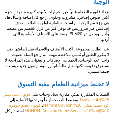
الوجبة
تزداد فاتورة الطعام غالباً عبر اختيارات لا تبدو كبيرة منفردة: حجم
أكبر، صوص إضافي، مشروب وحلوى. راجع كل إضافة واسأل هل
هي جزء من الوجبة أم استجابة تلقائية لواجهة الطلب. حذف
إضافتين غير ضروريتين قد يوفر أكثر من فرق الخصم بين مطعم
وآخر، ويجعل أثر ELM20 أوضح على الأصناف الأساسية التي
أردتها.
عند الطلب لمجموعة، اكتب الأصناف والأسماء قبل إضافتها حتى
لا يتكرر الطبق أو تُنسى ملاحظة مهمة. ثم راجع السلة بصوت
واحد: عدد الوجبات، الكميات، الإضافات والعنوان. هذه المراجعة لا
تستغرق دقيقة، لكنها تقلل طلباً ثانياً ورسوم توصيل جديدة بسبب
صنف منسي.
لا تخلط ميزانية الطعام ببقية التسوق
للطلبات المتكررة يمكن مقارنة بديل وجبات مثل
كوبون ديلي ميلز
15%|Dailymealz
. وتحتفظ الصفحة أيضاً بمراجعها الأصلية إلى
كود خصم نمشي 20%|Namshi Coupon
،
كوبون خصم جوهرة
10%|JOHRH
Amazon Home Services 10% off
،
؛ استخدم كل