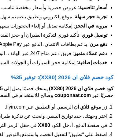
أسعار تنافسية
: عروض حصرية وأسعار مخفضة تناسب جمي
تجربة حجز سهلة
: موقع إلكتروني وتطبيق بتصميم سهل الا
مرونة في الحجز
: إمكانية تعديل أو إلغاء الحجوزات بس
توصيل فوري
: تأكيد فوري لتذكرة الطيران أو حجز الفندق 
دفع مرن
: يدعم بطاقات الائتمان، الدفع عبر Apple Pay، والتقسيط عبر خدمات مثل تابي وتمارا.
دعم عملاء متميز
: فريق دعم متاح 24/7 عبر الهاتف، الواتساب، أو البريد الإلكتروني لتقديم المساعدة.
خدمات إضافية
: إمكانية حجز السيارات أو الجولات الس
كود خصم فلاي ان 2026 (XX80): توفير 35%
كود خصم فلاي ان 2026
(XX80)
يمنحك خصمًا يصل إلى
5%
حصريًا عبر
couponaat.com
وصالح للاستخدام في السعودي
زر موقع
فلاي ان
الرسمي أو التطبيق عبر flyin.com.
اختر وجهتك، حدد تواريخ السفر، وابحث عن تذكرة طيرا
في صفحة الدفع، أدخل الكود
XX80
في حقل الرمز التر
اضغط على “تطبيق” لتفعيل الخصم واستمتع بالتوفير الف