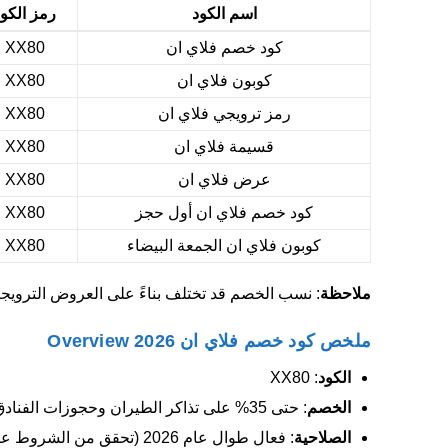
اسم الكود
رمز الكو
كود خصم فلاي ان
XX80
كوبون فلاي ان
XX80
رمز ترويجي فلاي ان
XX80
قسيمة فلاي ان
XX80
عرض فلاي ان
XX80
كود خصم فلاي ان أول حجز
XX80
كوبون فلاي ان الجمعة البيضاء
XX80
ملاحظة
: نسب الخصم قد تختلف بناءً على العروض التروي
ملخص كود خصم فلاي ان 2026 Overview
الكود
: XX80
الخصم
: حتى 35% على تذاكر الطيران وحجوزات الفنادق.
الصلاحية
: فعال طوال عام 2026 (تحقق من الشروط عبر couponaat.com).