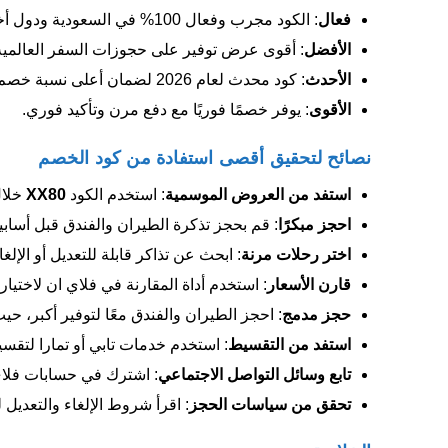
فعال
: الكود مجرب وفعال 100% في السعودية ودول أخرى.
الأفضل
: أقوى عرض توفير على حجوزات السفر العالمية
الأحدث
: كود محدث لعام 2026 لضمان أعلى نسبة خصم.
الأقوى
: يوفر خصمًا فوريًا مع دفع مرن وتأكيد فوري.
نصائح لتحقيق أقصى استفادة من كود الخصم
استفد من العروض الموسمية
: استخدم الكود
XX80
خلال
احجز مبكرًا
: قم بحجز تذكرة الطيران والفندق قبل أسا
اختر رحلات مرنة
: ابحث عن تذاكر قابلة للتعديل أو الإ
قارن الأسعار
: استخدم أداة المقارنة في فلاي ان لاختي
حجز مدمج
: احجز الطيران والفندق معًا لتوفير أكبر، ح
استفد من التقسيط
: استخدم خدمات تابي أو تمارا لتقس
تابع وسائل التواصل الاجتماعي
: اشترك في حسابات فلاي ان على Instagram أو Twitter/X للحصول على
تحقق من سياسات الحجز
: اقرأ شروط الإلغاء والتعديل