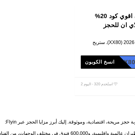
كوبون خصم فلاي إن اقوي كود 20%
ي ان للحجز
انسخ كوبون خصم فلاي إن 2026 (XX80). ستربح
XX8
انسخ الكوبون
استُخدم 320 - اليوم 2
جز مريحة، اقتصادية، وموثوقة. إليك أبرز مزايا الحجز عبر Flyin: