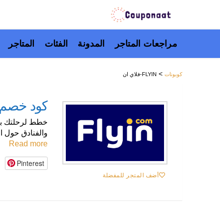
تخطَّ
مراجعات المتاجر
المدونة
الفئات
المتاجر
إلى
المحتوى
>
كوبونات
FLYIN-فلاي ان
كود خصم فلاي ان
خطط لرحلتك بأفضل سعر مع كو
والفنادق حول العالم عبر موقع Flyin. اختر وجهتك، 
Read more
Pinterest
أضف المتجر للمفضلة