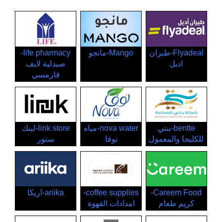
Flyadeal-طيران
Mango-مانجو
life pharmacy-
اديل
صيدلية لايف
فارمسي
bentte-بنتي
nova water-مياه
link store-لينك
للكليجا والمعمول
نوفا
ستور
Careem Food-
coffee supplies-
ariika-اريكا
كريم طعام
امدادات القهوة