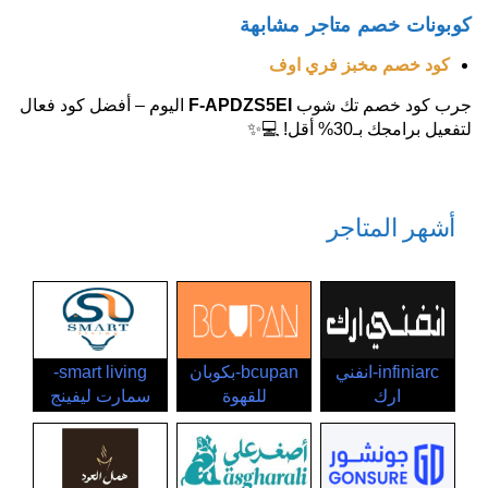
كوبونات خصم متاجر مشابهة
كود خصم مخبز فري اوف
جرب كود خصم تك شوب
F-APDZS5EI
اليوم – أفضل كود فعال
لتفعيل برامجك بـ30% أقل! 💻✨
أشهر المتاجر
infiniarc-انفني
bcupan-بكوبان
smart living-
ارك
للقهوة
سمارت ليفينج