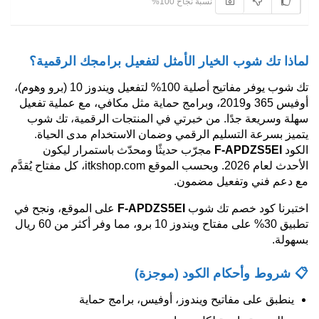
نسبة نجاح 100%
لماذا تك شوب الخيار الأمثل لتفعيل برامجك الرقمية؟
تك شوب يوفر مفاتيح أصلية 100% لتفعيل ويندوز 10 (برو وهوم)،
أوفيس 365 و2019، وبرامج حماية مثل مكافي، مع عملية تفعيل
سهلة وسريعة جدًا. من خبرتي في المنتجات الرقمية، تك شوب
يتميز بسرعة التسليم الرقمي وضمان الاستخدام مدى الحياة.
الكود
F-APDZS5EI
مجرّب حديثًا ومحدّث باستمرار ليكون
الأحدث لعام 2026. وبحسب الموقع itkshop.com، كل مفتاح يُقدَّم
مع دعم فني وتفعيل مضمون.
اختبرنا كود خصم تك شوب
F-APDZS5EI
على الموقع، ونجح في
تطبيق 30% على مفتاح ويندوز 10 برو، مما وفر أكثر من 60 ريال
بسهولة.
📋 شروط وأحكام الكود (موجزة)
ينطبق على مفاتيح ويندوز، أوفيس، برامج حماية