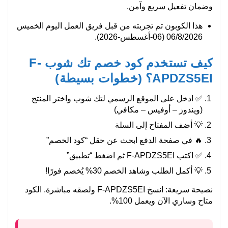
وضمان تفعيل سريع وآمن.
هذا الكوبون تم تجربته من قبل فريق العمل اليوم الخميس
06/8/2026 (06-أغسطس-2026).
كيف تستخدم كود خصم تك شوب F-
APDZS5EI؟ (خطوات بسيطة)
✅ ادخل على الموقع الرسمي لتك شوب واختر المنتج
(ويندوز – أوفيس – مكافي)
💡 أضف المفتاح إلى السلة
🔥 في صفحة الدفع ابحث عن حقل “كود الخصم”
✅ اكتب
F-APDZS5EI
ثم اضغط “تطبيق”
💡 أكمل الطلب وشاهد الخصم 30% يُخصم فورًا!
نصيحة سريعة: انسخ
F-APDZS5EI
ولصقه مباشرة. الكود
متاح وساري الآن ويعمل 100%.