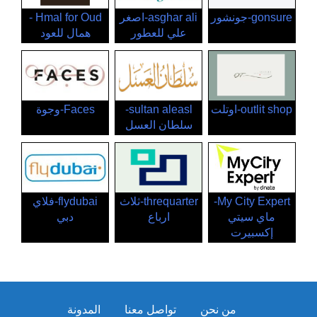
gonsure-جونشور
asghar ali-اصغر
Hmal for Oud -
علي للعطور
همال للعود
outlit shop-اوتلت
sultan aleasl-
Faces-وجوة
سلطان العسل
My City Expert-
threquarter-ثلاث
flydubai-فلاي
ماي سيتي
ارباع
دبي
إكسبيرت
من نحن
تواصل معنا
المدونة