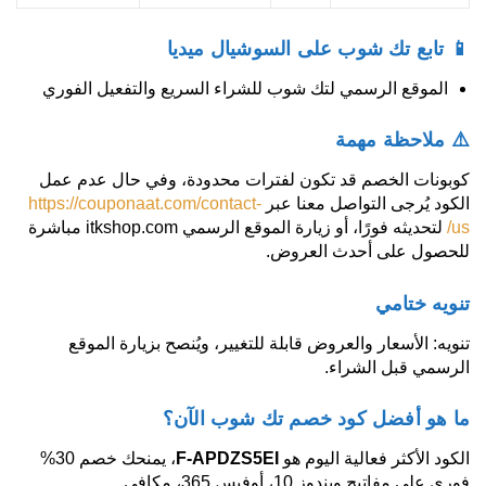
📱 تابع تك شوب على السوشيال ميديا
الموقع الرسمي لتك شوب للشراء السريع والتفعيل الفوري
⚠️ ملاحظة مهمة
كوبونات الخصم قد تكون لفترات محدودة، وفي حال عدم عمل
الكود يُرجى التواصل معنا عبر
https://couponaat.com/contact-
us/
لتحديثه فورًا، أو زيارة الموقع الرسمي itkshop.com مباشرة
للحصول على أحدث العروض.
تنويه ختامي
تنويه: الأسعار والعروض قابلة للتغيير، ويُنصح بزيارة الموقع
الرسمي قبل الشراء.
ما هو أفضل كود خصم تك شوب الآن؟
الكود الأكثر فعالية اليوم هو
F-APDZS5EI
، يمنحك خصم 30%
فوري على مفاتيح ويندوز 10، أوفيس 365، مكافي.