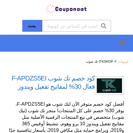
بحث
تخطَّ
إلى
المحتوى
>
كوبونات
ITKSHOP-تك شوب
كود خصم تك شوب F-APDZS5EI
فعال 30% لمفاتيح تفعيل ويندوز
أفضل كود خصم متوفر الآن لتك شوب هو
F-APDZS5EI
،
يوفر 30% خصم على كل المنتجات! متجر تك شوب (تيك
شوب) متخصص في بيع المنتجات الرقمية الأصلية مثل
مفاتيح تفعيل ويندوز 10 برو وهوم، تنشيط أوفيس 365
و2019، وبرامج حماية مثل مكافي 2019، بأسعار تنافسية جدًا