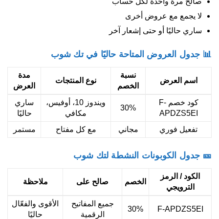
صالح مرة واحدة لكل حساب
لا يجمع مع عروض أخرى
ساري حاليًا أو حتى إشعار آخر
📊 جدول العروض المتاحة حاليًا في تك شوب
نسبة
مدة
اسم العرض
نوع المنتجات
الخصم
العرض
كود خصم F-
ويندوز 10، أوفيس،
ساري
30%
APDZS5EI
مكافي
حاليًا
تفعيل فوري
مجاني
مع كل مفتاح
مستمر
🎫 جدول الكوبونات النشطة لتك شوب
الكود / الرمز
الخصم
صالح على
ملاحظة
الترويجي
جميع المفاتيح
الأقوى والفعّال
30%
F-APDZS5EI
الرقمية
حاليًا