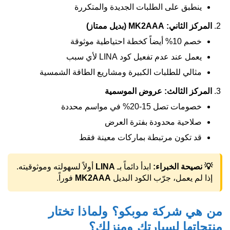
ينطبق على الطلبات الجديدة والمتكررة
المركز الثاني: MK2AAA (بديل ممتاز)
خصم 10% أيضاً كخطة احتياطية موثوقة
يعمل عند عدم تفعيل كود LINA لأي سبب
مثالي للطلبات الكبيرة ومشاريع الطاقة الشمسية
المركز الثالث: عروض الموسمية
خصومات تصل 15-20% في مواسم محددة
صلاحية محدودة بفترة العرض
قد تكون مرتبطة بماركات معينة فقط
💡 نصيحة الخبراء:
ابدأ دائماً بـ
LINA
أولاً لسهولته وموثوقيته.
إذا لم يعمل، جرّب الكود البديل
MK2AAA
فوراً.
من هي شركة موبكو؟ ولماذا تختار
منتجاتها لسيارتك ومنزلك؟