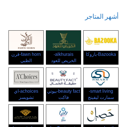
أشهر المتاجر
Bazooka-بازوكا
alkhurais-
fawn horn-قرن
الخريص للعود
الظبي
smart living-
beauty fact-بيوتي
achoices-اي
سمارت ليفينج
فاكت
تشويسز