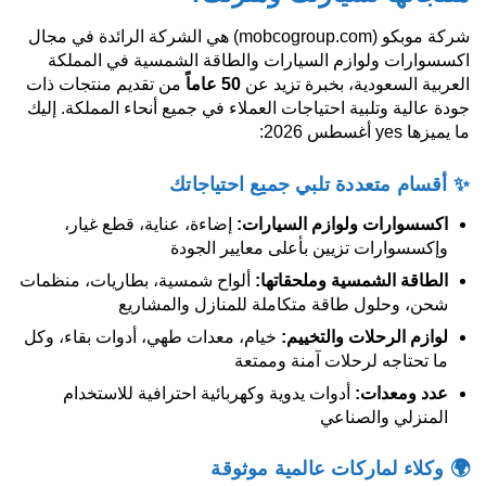
شركة موبكو (mobcogroup.com) هي الشركة الرائدة في مجال
اكسسوارات ولوازم السيارات والطاقة الشمسية في المملكة
العربية السعودية، بخبرة تزيد عن
50 عاماً
من تقديم منتجات ذات
جودة عالية وتلبية احتياجات العملاء في جميع أنحاء المملكة. إليك
ما يميزها yes أغسطس 2026:
✨ أقسام متعددة تلبي جميع احتياجاتك
اكسسوارات ولوازم السيارات:
إضاءة، عناية، قطع غيار،
وإكسسوارات تزيين بأعلى معايير الجودة
الطاقة الشمسية وملحقاتها:
ألواح شمسية، بطاريات، منظمات
شحن، وحلول طاقة متكاملة للمنازل والمشاريع
لوازم الرحلات والتخييم:
خيام، معدات طهي، أدوات بقاء، وكل
ما تحتاجه لرحلات آمنة وممتعة
عدد ومعدات:
أدوات يدوية وكهربائية احترافية للاستخدام
المنزلي والصناعي
🌍 وكلاء لماركات عالمية موثوقة