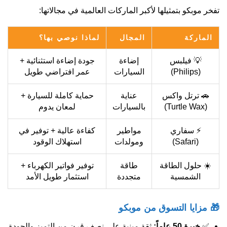
تفخر موبكو بتمثيلها لأكبر الماركات العالمية في مجالاتها:
الماركة
المجال
لماذا نوصي بها؟
💡 فيلبس
إضاءة
جودة إضاءة استثنائية +
(Philips)
السيارات
عمر افتراضي طويل
🚗 ترتل واكس
عناية
حماية كاملة للسيارة +
(Turtle Wax)
بالسيارات
لمعان يدوم
⚡ سفاري
مواطير
كفاءة عالية + توفير في
(Safari)
ومولدات
استهلاك الوقود
☀️ حلول الطاقة
طاقة
توفير فواتير الكهرباء +
الشمسية
متجددة
استثمار طويل الأمد
🎁 مزايا التسوق من موبكو
✅
خبرة 50 عاماً:
ثقة مبنية على نصف قرن من التميز والجودة