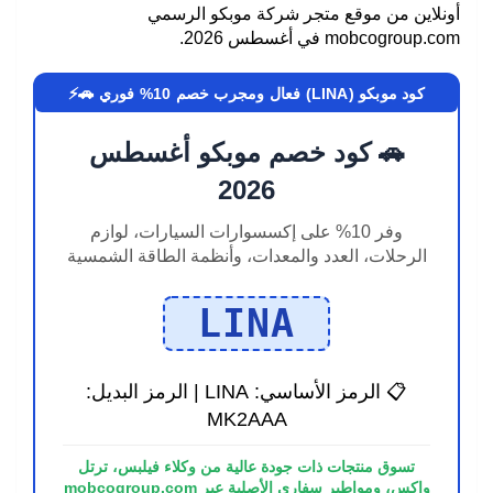
أونلاين من موقع متجر شركة موبكو الرسمي
mobcogroup.com في أغسطس 2026.
كود موبكو (LINA) فعال ومجرب خصم 10% فوري 🚗⚡
🚗 كود خصم موبكو أغسطس
2026
وفر 10% على إكسسوارات السيارات، لوازم
الرحلات، العدد والمعدات، وأنظمة الطاقة الشمسية
LINA
📋 الرمز الأساسي:
LINA
| الرمز البديل:
MK2AAA
تسوق منتجات ذات جودة عالية من وكلاء فيلبس، ترتل
واكس، ومواطير سفاري الأصلية عبر mobcogroup.com