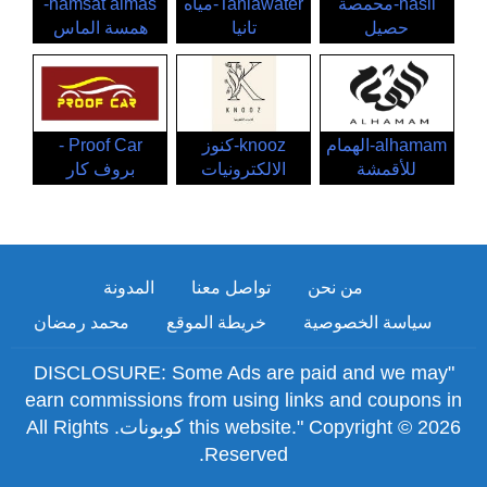
hasil-محمصة
Taniawater-مياه
hamsat almas-
حصيل
تانيا
همسة الماس
alhamam-الهمام
knooz-كنوز
Proof Car -
للأقمشة
الالكترونيات
بروف كار
من نحن
تواصل معنا
المدونة
سياسة الخصوصية
خريطة الموقع
محمد رمضان
"DISCLOSURE: Some Ads are paid and we may
earn commissions from using links and coupons in
this website." Copyright © 2026 كوبونات. All Rights
Reserved.