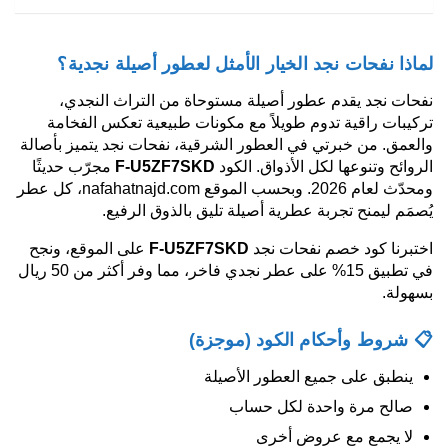
لماذا نفحات نجد الخيار الأمثل لعطور أصيلة نجدية؟
نفحات نجد يقدم عطور أصيلة مستوحاة من التراث النجدي،
تركيبات راقية تدوم طويلاً مع مكونات طبيعية تعكس الفخامة
والعمق. من خبرتي في العطور الشرقية، نفحات نجد يتميز بأصالة
الروائح وتنوعها لكل الأذواق. الكود
F-U5ZF7SKD
مجرّب حديثًا
ومحدّث لعام 2026. وبحسب الموقع nafahatnajd.com، كل عطر
يُصمَم ليمنح تجربة عطرية أصيلة تليق بالذوق الرفيع.
اختبرنا كود خصم نفحات نجد
F-U5ZF7SKD
على الموقع، ونجح
في تطبيق 15% على عطر نجدي فاخر، مما وفر أكثر من 50 ريال
بسهولة.
📋 شروط وأحكام الكود (موجزة)
ينطبق على جميع العطور الأصيلة
صالح مرة واحدة لكل حساب
لا يجمع مع عروض أخرى