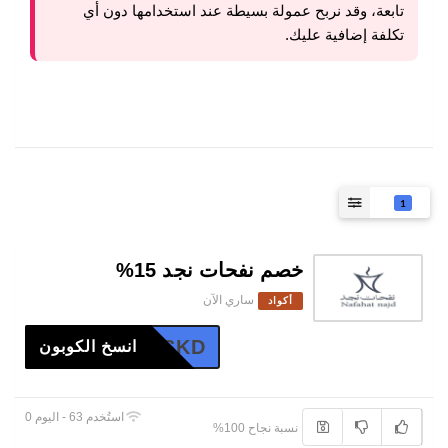
تابعة، وقد نربح عمولة بسيطة عند استخدامها دون أي
تكلفة إضافية عليك.
1
خصم نفحات نجد 15%
ساري الآن
أكواد
U5ZF7SKD
انسخ الكوبون
استُخدم 63 - اليوم 0
نسبة نجاح 100%