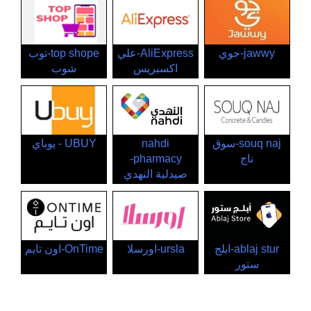
jawwy-جوي
AliExpress-علي
top shope-توب
اكسبريس
شوب
souq naj-سوق
nahdi
UBUY - يوباي
ناج
pharmacy-
صيدلية النهدي
ablaj stur-ابلج
ursla-اورسلا
OnTime-اون تايم
ستور