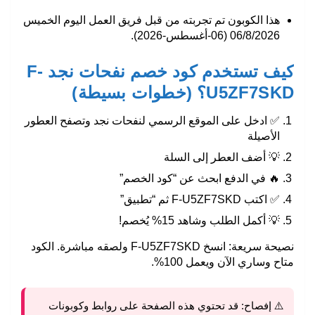
هذا الكوبون تم تجربته من قبل فريق العمل اليوم الخميس
06/8/2026 (06-أغسطس-2026).
كيف تستخدم كود خصم نفحات نجد F-
U5ZF7SKD؟ (خطوات بسيطة)
✅ ادخل على الموقع الرسمي لنفحات نجد وتصفح العطور
الأصيلة
💡 أضف العطر إلى السلة
🔥 في الدفع ابحث عن “كود الخصم”
✅ اكتب
F-U5ZF7SKD
ثم “تطبيق”
💡 أكمل الطلب وشاهد 15% يُخصم!
نصيحة سريعة: انسخ
F-U5ZF7SKD
ولصقه مباشرة. الكود
متاح وساري الآن ويعمل 100%.
⚠️ إفصاح:
قد تحتوي هذه الصفحة على روابط وكوبونات