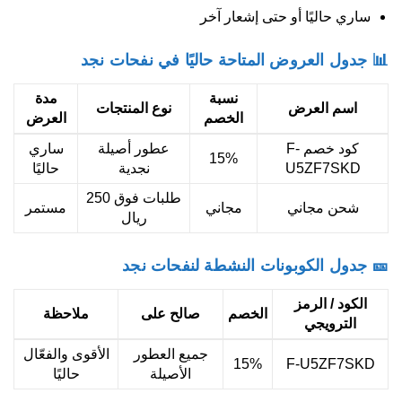
ساري حاليًا أو حتى إشعار آخر
📊 جدول العروض المتاحة حاليًا في نفحات نجد
نسبة
مدة
اسم العرض
نوع المنتجات
الخصم
العرض
كود خصم F-
عطور أصيلة
ساري
15%
U5ZF7SKD
نجدية
حاليًا
طلبات فوق 250
شحن مجاني
مجاني
مستمر
ريال
🎫 جدول الكوبونات النشطة لنفحات نجد
الكود / الرمز
الخصم
صالح على
ملاحظة
الترويجي
جميع العطور
الأقوى والفعّال
15%
F-U5ZF7SKD
الأصيلة
حاليًا