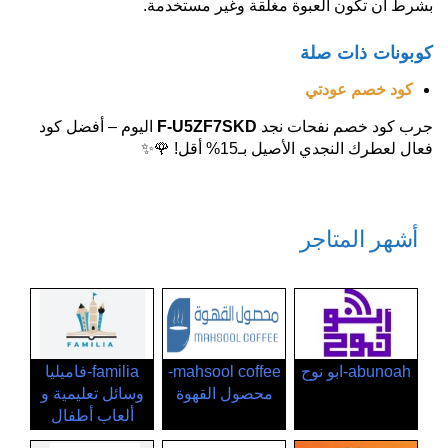
بشرط أن تكون العبوة مغلقة وغير مستخدمة.
كوبونات ذات صلة
كود خصم عودتي
جرب كود خصم نفحات نجد
F-U5ZF7SKD
اليوم – أفضل كود
فعال لعطرك النجدي الأصيل بـ15% أقل! 🌹✨
أشهر المتاجر
abunoah-ابو نوح
mahsool coffee-
familia-فاميليا
محصول القهوة
وسائل تعليمية و
ألعاب أطفال