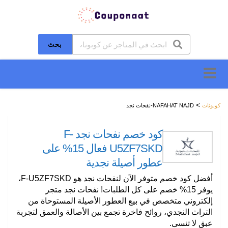
بحث
تخطَّ
إلى
المحتوى
>
كوبونات
NAFAHAT NAJD-نفحات نجد
كود خصم نفحات نجد F-
U5ZF7SKD فعال 15% على
عطور أصيلة نجدية
أفضل كود خصم متوفر الآن لنفحات نجد هو
F-U5ZF7SKD
،
يوفر 15% خصم على كل الطلبات! نفحات نجد متجر
إلكتروني متخصص في بيع العطور الأصيلة المستوحاة من
التراث النجدي، روائح فاخرة تجمع بين الأصالة والعمق لتجربة
عبق لا تنسى.