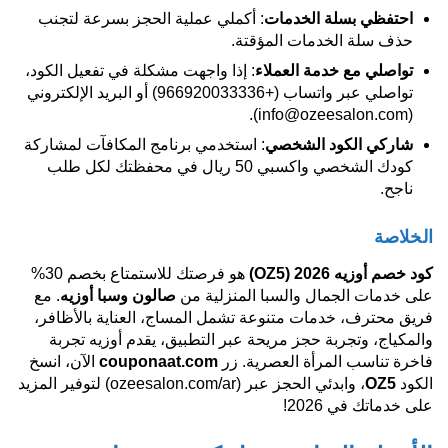
احتفظي بسلة الخدمات
: أكملي عملية الحجز بسرعة لتجنب
حذف سلة الخدمات المؤقتة.
تواصلي مع خدمة العملاء
: إذا واجهت مشكلة في تفعيل الكود،
تواصلي عبر واتساب (+966920033336) أو البريد الإلكتروني
(info@ozeesalon.com).
شاركي الكود الشخصي
: استخدمي برنامج المكافآت لمشاركة
كودك الشخصي واكسبي 50 ريال في محفظتك لكل طلب
ناجح.
الخلاصة
كود خصم أوزيه 2026
(OZ5)
هو فرصتك للاستمتاع بخصم 30%
على خدمات الجمال والسبا المنزلية من
صالون وسبا أوزيه
. مع
فريق محترف، خدمات متنوعة تشمل المساج، العناية بالأظافر،
والمكياج، وتجربة حجز مريحة عبر التطبيق، يقدم أوزيه تجربة
فاخرة تناسب المرأة العصرية. زر
couponaat.com
الآن، انسخ
الكود
OZ5
، وابدئي الحجز عبر (ozeesalon.com/ar) لتوفير المزيد
على خدماتك في 2026!