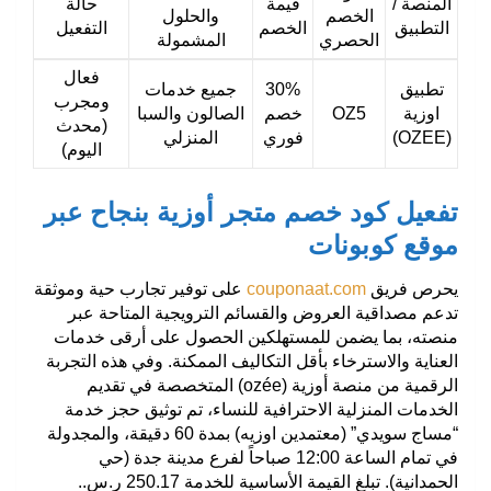
المنصة /
قيمة
حالة
الخصم
والحلول
التطبيق
الخصم
التفعيل
الحصري
المشمولة
فعال
تطبيق
30%
جميع خدمات
ومجرب
اوزية
OZ5
خصم
الصالون والسبا
(محدث
(OZEE)
فوري
المنزلي
اليوم)
تفعيل كود خصم متجر أوزية بنجاح عبر
موقع كوبونات
يحرص فريق
couponaat.com
على توفير تجارب حية وموثقة
تدعم مصداقية العروض والقسائم الترويجية المتاحة عبر
منصته، بما يضمن للمستهلكين الحصول على أرقى خدمات
العناية والاسترخاء بأقل التكاليف الممكنة. وفي هذه التجربة
الرقمية من منصة أوزية (ozée) المتخصصة في تقديم
الخدمات المنزلية الاحترافية للنساء، تم توثيق حجز خدمة
“مساج سويدي” (معتمدين اوزيه) بمدة 60 دقيقة، والمجدولة
في تمام الساعة 12:00 صباحاً لفرع مدينة جدة (حي
الحمدانية). تبلغ القيمة الأساسية للخدمة 250.17 ر.س..