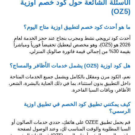
الأسئلة الشائعة حول كود خصم اوزية
(OZ5)
ما هو أحدث كود خصم لتطبيق اوزية متاح اليوم؟
أحدث كود ترويجي نشط ومجرب بنجاح عند حجز الخدمة لعام
2026 هو (OZ5)، وهو مخصص ليعطيكِ تخفيضاً فورياً ومباشراً
بقيمة 30% من إجمالي قيمة فاتورة صالونكِ المنزلي.
هل كود اوزية (OZ5) يشمل خدمات الأظافر والمساج؟
نعم، الكود مرن ومفعّل بالكامل ويشمل جميع الخدمات المتاحة
داخل التطبيق بدون استثناء، بما في ذلك العناية بالبشرة، الشعر،
الأظافر، وباقات السبا الفاخرة.
كيف يمكنني تطبيق كود الخصم في تطبيق اوزية
الرسمي؟
قم بحمل تطبيق OZEE على هاتفكِ، حددي خدمات الصالون أو
السبا المطلوبة والوقت المناسب لكِ، وعند الوصول لصفحة