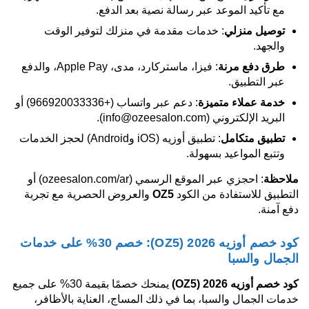
مع تأكيد الموعد عبر رسالة نصية بعد الدفع.
توصيل منزلي
: خدمات مقدمة في منزلك لتوفير الوقت
والجهد.
طرق دفع مرنة
: فيزا، ماستركارد، مدى، Apple Pay، والدفع
عبر التطبيق.
خدمة عملاء متميزة
: دعم عبر واتساب (+966920033336) أو
البريد الإلكتروني (info@ozeesalon.com).
تطبيق متكامل
: تطبيق أوزيه (iOS وAndroid) لحجز الخدمات
وتتبع المواعيد بسهولة.
ملاحظة
: احجزي عبر الموقع الرسمي (ozeesalon.com/ar) أو
التطبيق للاستفادة من الكود
OZ5
والعروض الحصرية مع تجربة
دفع آمنة.
كود خصم أوزيه 2026 (OZ5): خصم 30% على خدمات
الجمال والسبا
كود خصم أوزيه 2026
(OZ5)
يمنحك خصمًا بقيمة 30% على جميع
خدمات الجمال والسبا، بما في ذلك المساج، العناية بالأظافر،