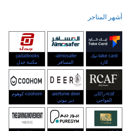
أشهر المتاجر
take card-تيك
almosafer-
jadalbooks-
كارد
المسافر
مكتبة جدل
rcaf-راكان
perfume deer-
coohom-كوهوم
العواجي
دير بيوتي