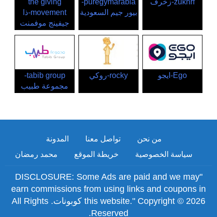
zukhrf-زخرف
puregymarabia-
the giving
بيور جيم السعودية
movement-ذا
جيفينج موفمنت
Ego-ايجو
rocky-روكي
tabib group-
مجموعة طبيب
من نحن
تواصل معنا
المدونة
سياسة الخصوصية
خريطة الموقع
محمد رمضان
"DISCLOSURE: Some Ads are paid and we may
earn commissions from using links and coupons in
this website." Copyright © 2026 كوبونات. All Rights
Reserved.