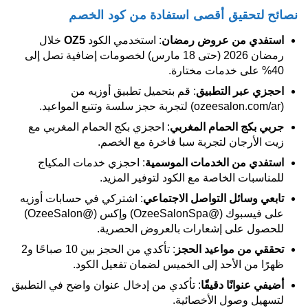
نصائح لتحقيق أقصى استفادة من كود الخصم
استفدي من عروض رمضان
: استخدمي الكود
OZ5
خلال
رمضان 2026 (حتى 18 مارس) لخصومات إضافية تصل إلى
40% على خدمات مختارة.
احجزي عبر التطبيق
: قم بتحميل تطبيق أوزيه من
(ozeesalon.com/ar) لتجربة حجز سلسة وتتبع المواعيد.
جربي بكج الحمام المغربي
: احجزي بكج الحمام المغربي مع
زيت الأرجان لتجربة سبا فاخرة مع الخصم.
استفدي من الخدمات الموسمية
: احجزي خدمات المكياج
للمناسبات الخاصة مع الكود لتوفير المزيد.
تابعي وسائل التواصل الاجتماعي
: اشتركي في حسابات أوزيه
على فيسبوك (@OzeeSalonSpa) وإكس (@OzeeSalon)
للحصول على إشعارات بالعروض الحصرية.
تحققي من مواعيد الحجز
: تأكدي من الحجز بين 10 صباحًا و2
ظهرًا من الأحد إلى الخميس لضمان تفعيل الكود.
أضيفي عنوانًا دقيقًا
: تأكدي من إدخال عنوان واضح في التطبيق
لتسهيل وصول الأخصائية.