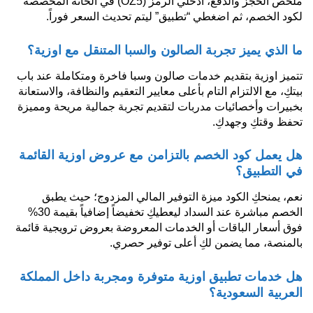
ملخص الحجز والدفع، أدخلي الرمز (OZ5) في الخانة المخصصة
لكود الخصم، ثم اضغطي “تطبيق” ليتم تحديث السعر فوراً.
ما الذي يميز تجربة الصالون والسبا المتنقل مع اوزية؟
تتميز اوزية بتقديم خدمات صالون وسبا فاخرة ومتكاملة عند باب
بيتكِ، مع الالتزام التام بأعلى معايير التعقيم والنظافة، والاستعانة
بخبيرات وأخصائيات مدربات لتقديم تجربة جمالية مريحة ومميزة
تحفظ وقتكِ وجهدكِ.
هل يعمل كود الخصم بالتزامن مع عروض اوزية القائمة
في التطبيق؟
نعم، يمنحكِ الكود ميزة التوفير المالي المزدوج؛ حيث يطبق
الخصم مباشرة عند السداد ليعطيكِ تخفيضاً إضافياً بقيمة 30%
فوق أسعار الباقات أو الخدمات المعروضة بعروض ترويجية قائمة
بالمنصة، مما يضمن لكِ أعلى توفير حصري.
هل خدمات تطبيق اوزية متوفرة ومجربة داخل المملكة
العربية السعودية؟