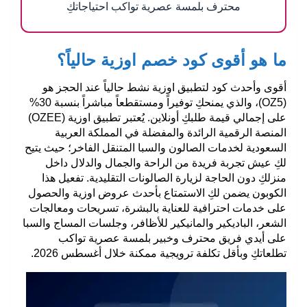
محترف بلمسة عصرية تواكب احتياجاتكِ
ما هو أقوى كود خصم اوزية حالياً؟
أقوى وأحدث كود لتطبيق اوزية نشط حالياً عند الحجز هو
(OZ5)
، والذي يمنحكِ توفيراً ومستقطعاً مباشراً بنسبة
30%
على إجمالي قيمة طلبكِ أونلاين. يُعتبر تطبيق اوزية (OZEE)
المنصة الرقمية الرائدة والمفضلة في المملكة العربية
السعودية لخدمات الصالون والسبا المتنقل الفاخر؛ حيث يتيح
لكِ عيش تجربة فريدة من الراحة والجمال والدلال داخل
منزلكِ دون الحاجة لزيارة الصالونات التقليدية. تفعيل هذا
الكوبون يضمن لكِ الاستمتاع بأحدث عروض اوزية والحصول
على خدمات احترافية للعناية بالبشرة، تسريحات ومعالجات
الشعر، الباديكير والمانيكير للأظافر، وجلسات المساج والسبا
على أيدي فريق محترف وخبير بلمسة عصرية تواكب
تطلعاتكِ وبأقل تكلفة ترويجية ممكنة خلال أغسطس 2026.