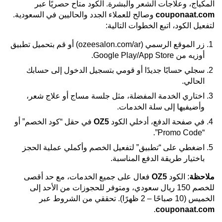
المكياج، وعلاجات الشعر والبشرة. الكود متاح حصريًا عبر
couponaat.com
وصالح للعملاء الجدد والحاليين في السعودية.
لتفعيل الكود، اتبع الخطوات التالية:
زر الموقع الرسمي (ozeesalon.com/ar) أو قم بتحميل تطبيق
أوزيه من Google Play/App Store.
سجلي حسابًا جديدًا أو قومي بتسجيل الدخول إلى حسابك
الحالي.
اختاري الخدمة المفضلة، مثل جلسة مساج أو علاج شعر،
وأضيفيها إلى سلة الخدمات.
في صفحة الدفع، أدخلي الكود
OZ5
في حقل “كود الخصم” أو
“Promo Code”.
اضغطي على “تطبيق” لتفعيل الخصم وأكملي عملية الحجز
باختيار طريقة الدفع المناسبة.
ملاحظة
: الكود
OZ5
فعال على جميع الخدمات، مع حد أقصى
للخصم 150 ريال سعودي، ومتوفر للحجوزات من الأحد إلى
الخميس (10 صباحًا – 2 ظهرًا). تحققي من الشروط عبر
.
couponaat.com