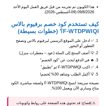
هذا الكوبون تم تجربته من قبل فريق العمل اليوم الأحد
09/8/2026 (09-أغسطس-2026).
كيف تستخدم كود خصم برفيوم بالاس
F-WTDPWIQI؟ (خطوات بسيطة)
✅ ادخل على الموقع الرسمي لبرفيوم بالاس وتصفح
العطور أو البخور
💡 أضف المنتج إلى السلة (عود – معطرات منزل)
🔥 في الدفع ابحث عن “كود الخصم”
✅ اكتب
F-WTDPWIQI
ثم “تطبيق”
💡 أكمل الطلب وشاهد 30% يُخصم!
نصيحة سريعة: انسخ
F-WTDPWIQI
ولصقه مباشرة. الكود
متاح وساري الآن ويعمل 100%.
⚠️ إفصاح:
قد تحتوي هذه الصفحة على روابط وكوبونات