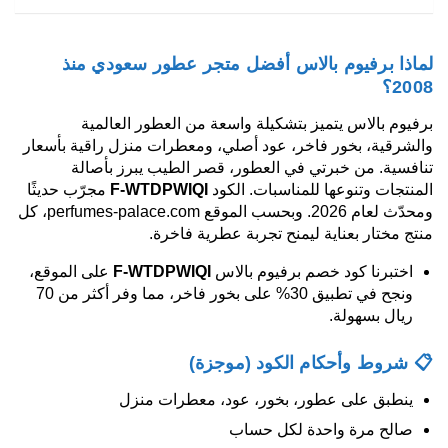
لماذا برفيوم بالاس أفضل متجر عطور سعودي منذ
2008؟
برفيوم بالاس يتميز بتشكيلة واسعة من العطور العالمية
والشرقية، بخور فاخر، عود أصلي، ومعطرات منزل راقية بأسعار
تنافسية. من خبرتي في العطور، قصر الطيب يبرز بأصالة
المنتجات وتنوعها للمناسبات. الكود
F-WTDPWIQI
مجرّب حديثًا
ومحدّث لعام 2026. وبحسب الموقع perfumes-palace.com، كل
منتج مختار بعناية ليمنح تجربة عطرية فاخرة.
اختبرنا كود خصم برفيوم بالاس
F-WTDPWIQI
على الموقع،
ونجح في تطبيق 30% على بخور فاخر، مما وفر أكثر من 70
ريال بسهولة.
📋 شروط وأحكام الكود (موجزة)
ينطبق على عطور، بخور، عود، معطرات منزل
صالح مرة واحدة لكل حساب