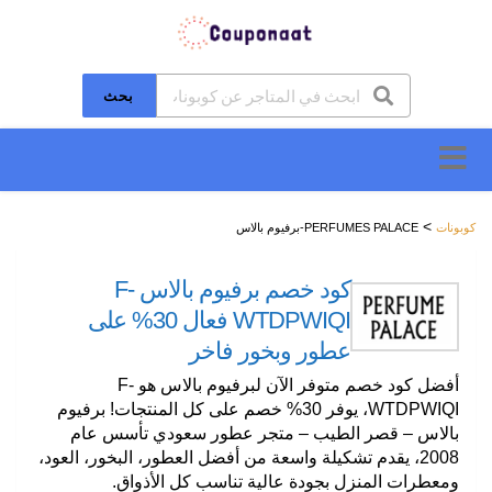
بحث
تخطَّ
إلى
المحتوى
>
كوبونات
PERFUMES PALACE-برفيوم بالاس
كود خصم برفيوم بالاس F-
WTDPWIQI فعال 30% على
عطور وبخور فاخر
أفضل كود خصم متوفر الآن لبرفيوم بالاس هو
F-
WTDPWIQI
، يوفر 30% خصم على كل المنتجات! برفيوم
بالاس – قصر الطيب – متجر عطور سعودي تأسس عام
2008، يقدم تشكيلة واسعة من أفضل العطور، البخور، العود،
ومعطرات المنزل بجودة عالية تناسب كل الأذواق.