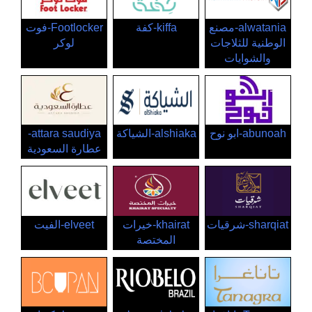
alwatania-مصنع
kiffa-كفة
Footlocker-فوت
الوطنية للثلاجات
لوكر
والشوايات
abunoah-ابو نوح
alshiaka-الشياكة
attara saudiya-
عطارة السعودية
sharqiat-شرقيات
khairat-خيرات
elveet-الفيت
المختصة