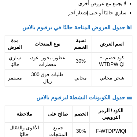
لا يجمع مع عروض أخرى
ساري حاليًا أو حتى إشعار آخر
📊 جدول العروض المتاحة حاليًا في برفيوم بالاس
نسبة
مدة
اسم العرض
نوع المنتجات
الخصم
العرض
كود خصم F-
عطور، بخور، عود،
ساري
30%
WTDPWIQI
معطرات
حاليًا
طلبات فوق 300
شحن مجاني
مجاني
مستمر
ريال
🎫 جدول الكوبونات النشطة لبرفيوم بالاس
الكود / الرمز
الخصم
صالح على
ملاحظة
الترويجي
جميع
الأقوى والفعّال
30%
F-WTDPWIQI
المنتجات
حاليًا