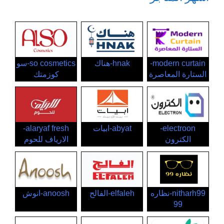
modern curtain-
hnak-هناك
so cosmetics-سو
الستارة المعاصرة
كوزمتك
electroon-
abyat-ابيات
alaryaf fresh-
الكترون
الارياف للحوم
nitharh99-نظاره
elfaleh-الفالح
anoosh-انوش
99