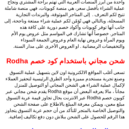
واحدة من أبرز المنصات العربية التي تهتم براحة المشتري ونجاح
عملية الشراء بأفضل سعر، هي منصة كوبونات، فهي منصة شاملة
تتيح لكم التعرف . إلى المتاجر الموثوقة، والبرندات التجارية
المسجلة، وبالتالي فهي تًؤمّن لكم عملية شراء ممتعة وناجحة، إلى
جانب أنها توفر كوبونات وأكواد خصم دورية على كافة هذه
المتاجر. خصوصاً أنها تشارك في المواسم مثل عروض يوم الأم
ويوم المرأة وعروض نهاية العام وعروض الجمعة السوداء
والتخفيضات الرمضانية . او العروض الأخرى على مدار السنة.
شحن مجاني باستخدام كود خصم Rodha
تسعى أغلب المواقع الالكترونية اون لاين بتسهيل عملية التسوق
وصنع تجربة مستخدم مميزة وأحد الطرق الرئيسية لتحفيز العملاء
لإكمال عملية الشراء هي الشحن المجاني أو التوصيل للمنزل
مجاناً ، مالا يعرفه البعض أن موقع Rodha يقدم شحن مجاني عبر
كوبون خصم Rodha عبر الانترنت بحال تجاوز قيمة عربة التسوق
مبلغ معين، ويمكن معرفة المبلغ بالاطلاع على صفحة الشحن
والتوصيل الخاصة بالمتجر للتأكد من أن حجم عربة التسوق يتجاوز
هذا الرقم للحصول على الشحن ببلاش دون دفع تكاليف إضافية.