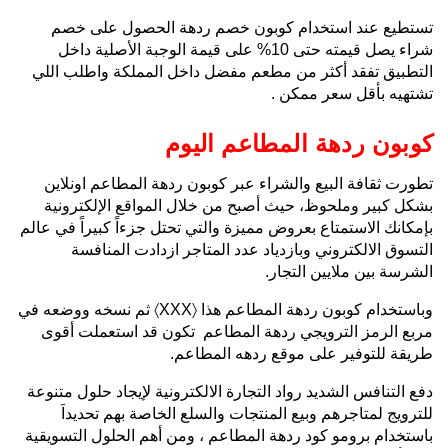
تستطيع عند استخدام كوبون خصم ردهة الحصول على خصم
شراء يصل قيمته حتى 10% على قيمة الوجبة الأصلية داخل
التطبيق تفقد أكثر من مطعم مفضل داخل المملكة واطلب اللي
تشتهيه بأقل سعر ممكن .
كوبون ردهة المطاعم اليوم
تطورت ثقافة البيع والشراء عبر كوبون ردهة المطاعم اونلاين
بشكل كبير وملحوظ، حيث أصبح من خلال المواقع الإلكترونية
بإمكانك الاستمتاع بعروض مميزة والتي تحتل جزءاً كبيراً في عالم
التسوق الالكتروني وبازدياد عدد المتاجر ازدادت المنافسة
الشرسة بين ملايين التجار.
وباستخدام كوبون ردهة المطاعم هذا 〈XXX〉 ثم نسخه ووضعه في
مربع الرمز الترويجي ردهة المطاعم تكون قد استعملت أقوى
طريقة للتوفير على موقع ردهه المطاعم.
دفع التنافس الشديد رواد التجارة الالكترونية لإيجاد حلول متنوعة
للترويج لمتاجرهم وبيع المنتجات والسلع الخاصة بهم تحديداَ
باستخدام برومو كود ردهة المطاعم ، ومن أهم الحلول التسويقية