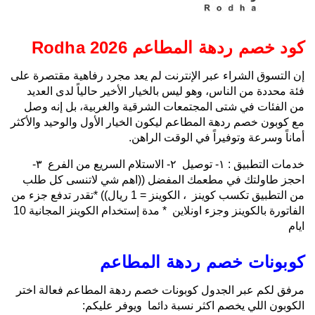
كود خصم ردهة المطاعم Rodha 2026
إن التسوق الشراء عبر الإنترنت لم يعد مجرد رفاهية مقتصرة على
فئة محددة من الناس، وهو ليس بالخيار الأخير حالياً لدى العديد
من الفئات في شتى المجتمعات الشرقية والغربية، بل إنه وصل
مع كوبون خصم ردهة المطاعم ليكون الخيار الأول والوحيد والأكثر
أماناً وسرعة وتوفيراً في الوقت الراهن.
خدمات التطبيق : ١- توصيل ٢- الاستلام السريع من الفرع ٣-
احجز طاولتك في مطعمك المفضل ((اهم شي لاتنسى كل طلب
من التطبيق تكسب كوينز ، الكوينز = 1 ريال)) *تقدر تدفع جزء من
الفاتورة بالكوينز وجزء اونلاين * مدة إستخدام الكوينز المجانية 10
ايام
كوبونات خصم ردهة المطاعم
مرفق لكم عبر الجدول كوبونات خصم ردهة المطاعم فعالة اختر
الكوبون اللي يخصم اكثر نسبة دائما ويوفر عليكم: