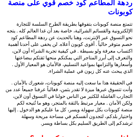
ردهة المطاعم كود خصم قوي على منصة
كوبونات
تتمتع منصة كوبونات بتفوقها بطريقة الطرح السلسة للتجارة
الإلكترونية والقسائم الشرائية، خاصة بعد أن غدا العالم كله . يتجه
نحو التسوق عبر الإنترنت، وهنا بالحديث عن ردهة المطاعم كود
خصم متوفر حالياً . أقوى كوبون أعلاه. لن يخفى على أحدنا أهمية
اكتساب معرفة ولو بسيطة . في كيفية تجربة الشراء أون لاين،
والتعرف إلى أبرز المتاجر التي يمكنكم منحها ثقتكم ببضاعتها
وأسعارها والتزامها بمواعيد التسليم، فالأمان هو المعيار الأول .
الذي يبحث عنه كل زبون في عملية الشراء.
في الحقيقة هذا ما سعت إليه منصة كوبونات، شعورك بالأمان .
وأنت تتسوق عبرها ميزة لا تقدر بثمن، فغالباً عرفنا جميعاً عدد من
التجارب الفاشلة للكثير من الناس حولنا في التسوق أون لاين،
ولكن الأمان . معيار مرتبط بالثقة بالمتجر، وهو ما تُتيحه لكم
منصة كوبونات بكل سهولة ويسر، كل ما عليكم هو الدخول . إليها
واختيار بلدكم، لتجدون أنفسكم في مساحة مريحة وسهلة
ترشدكم إلى الطريق السليم بكل بساطة ويسر.