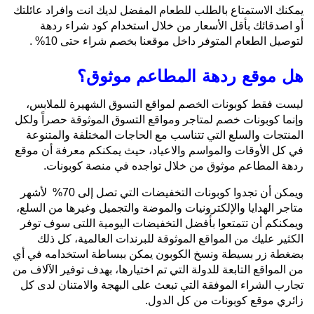
يمكنك الاستمتاع بالطلب للطعام المفضل لديك انت وافراد عائلتك
أو اصدقائك بأقل الأسعار من خلال استخدام كود شراء ردهة
لتوصيل الطعام المتوفر داخل موقعنا بخصم شراء حتى 10% .
هل موقع ردهة المطاعم موثوق؟
ليست فقط كوبونات الخصم لمواقع التسوق الشهيرة للملابس،
وإنما كوبونات خصم لمتاجر ومواقع التسوق الموثوقة حصراً ولكل
المنتجات والسلع التي تتناسب مع الحاجات المختلفة والمتنوعة
في كل الأوقات والمواسم والاعياد، حيث يمكنكم معرفة أن موقع
ردهة المطاعم موثوق من خلال تواجده في منصة كوبونات.
ويمكن أن تجدوا كوبونات التخفيضات التي تصل إلى 70% لأشهر
متاجر الهدايا والإلكترونيات والموضة والتجميل وغيرها من السلع،
ويمكنكم أن تتمتعوا بأفضل التخفيضات اليومية اللتى سوف توفر
الكثير عليك من المواقع الموثوقة للبرندات العالمية، كل ذلك
بضغطة زر بسيطة ونسخ الكوبون يمكن ببساطة استخدامه في أي
من المواقع التابعة للدولة التي تم اختيارها، بهدف توفير الآلاف من
تجارب الشراء الموفقة التي تبعث على البهجة والامتنان لدى كل
زائري موقع كوبونات من كل الدول.