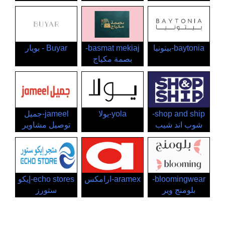
baytonia-بيتونيا
basmat mekiaj-
Buyar - بويار
بصمة مكياج
shop and ship-
yola-يولا
jameel-جميل
شوب اند شيب
توصيل مشاوير
bloomingwear-
aramex-ارامكس
echo stores-إيكو
بلومنج وير
ستورز