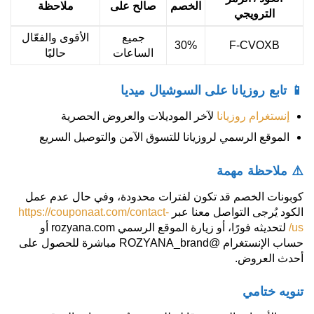
الخصم
صالح على
ملاحظة
الترويجي
جميع
الأقوى والفعّال
30%
F-CVOXB
الساعات
حاليًا
📱 تابع روزيانا على السوشيال ميديا
إنستغرام روزيانا
لآخر الموديلات والعروض الحصرية
الموقع الرسمي لروزيانا للتسوق الآمن والتوصيل السريع
⚠️ ملاحظة مهمة
كوبونات الخصم قد تكون لفترات محدودة، وفي حال عدم عمل
الكود يُرجى التواصل معنا عبر
https://couponaat.com/contact-
us/
لتحديثه فورًا، أو زيارة الموقع الرسمي rozyana.com أو
حساب الإنستغرام @ROZYANA_brand مباشرة للحصول على
أحدث العروض.
تنويه ختامي