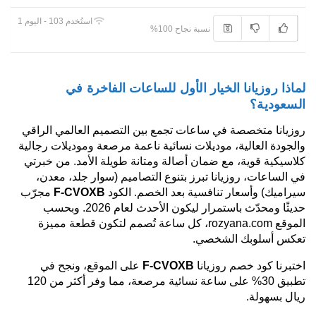
استُخدم 103 - اليوم 1
نسبة نجاح 100%
لماذا روزيانا الخيار الأول للساعات الفاخرة في
السعودية؟
روزيانا متخصصة في ساعات تجمع بين التصميم العالمي الراقي
والجودة العالية، موديلات نسائية ناعمة مرصعة وموديلات رجالية
كلاسيكية قوية، مع ضمان أصالة ومتانة طويلة الأمد. من خبرتي
في الساعات، روزيانا تبرز بتنوع التصاميم (سوار جلد، معدن،
سيراميك) وأسعار تنافسية بعد الخصم. الكود
F-CVOXB
مجرّب
حديثًا ومحدّث باستمرار ليكون الأحدث لعام 2026. وبحسب
الموقع rozyana.com، كل ساعة تُصمم لتكون قطعة مميزة
تعكس أسلوبك الشخصي.
اختبرنا كود خصم روزيانا
F-CVOXB
على الموقع، ونجح في
تطبيق 30% على ساعة نسائية مرصعة، مما وفر أكثر من 120
ريال بسهولة.