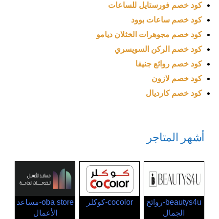
كود خصم فورستايل للساعات
كود خصم ساعات بوود
كود خصم مجوهرات الخثلان ديامو
كود خصم الركن السويسري
كود خصم روائع جنيفا
كود خصم لازون
كود خصم كارديال
أشهر المتاجر
beautys4u-روائح
cocolor-كوكلر
oba store-مساعد
الجمال
الأعمال