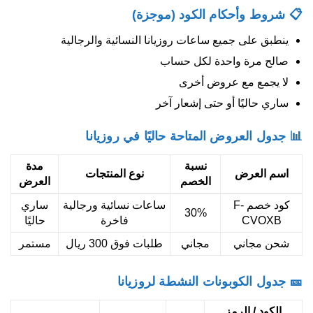
📋 شروط وأحكام الكود (موجزة)
ينطبق على جميع ساعات روزيانا النسائية والرجالية
صالح مرة واحدة لكل حساب
لا يجمع مع عروض أخرى
ساري حاليًا أو حتى إشعار آخر
📊 جدول العروض المتاحة حاليًا في روزيانا
نسبة
مدة
اسم العرض
نوع المنتجات
الخصم
العرض
كود خصم F-
ساعات نسائية ورجالية
ساري
30%
CVOXB
فاخرة
حاليًا
شحن مجاني
مجاني
طلبات فوق 300 ريال
مستمر
🎫 جدول الكوبونات النشطة لروزيانا
الكود / الرمز