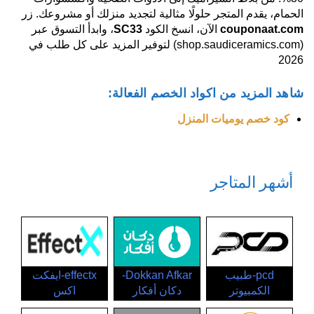
الحمام، يقدم المتجر حلولًا مثالية لتجديد منزلك أو مشروعك. زر
couponaat.com
الآن، انسخ الكود
SC33
، وابدأ التسوق عبر
(shop.saudiceramics.com) لتوفير المزيد على كل طلب في
2026
شاهد المزيد من اكواد الخصم الفعالة:
كود خصم يوميات المنزل
أشهر المتاجر
pcd-طبيب
Dokkan Afkar-
effectx-ايفكت
الكمبيوتر
دكان أفكار
اكس