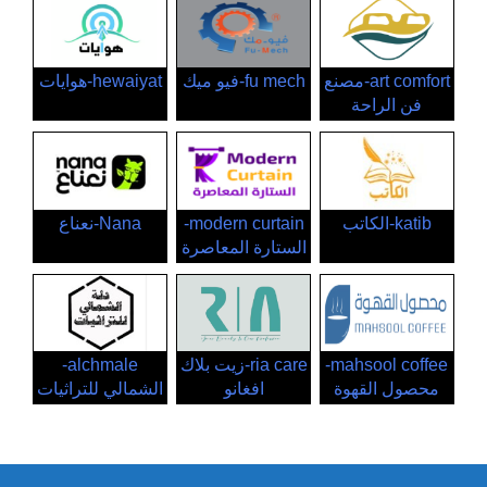
art comfort-مصنع
fu mech-فيو ميك
hewaiyat-هوايات
فن الراحة
katib-الكاتب
modern curtain-
Nana-نعناع
الستارة المعاصرة
mahsool coffee-
ria care-زيت بلاك
alchmale-
محصول القهوة
افغانو
الشمالي للتراثيات