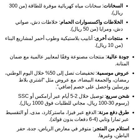
السخانات
: سخانات مياه كهربائية موفرة للطاقة (من 300
ريال).
الخلاطات واكسسوارات الحمام
: خلاطات دش، صواني
دش، ومرايا (من 50 ريال).
منتجات أخرى
: أنابيب بلاستيكية وطوب أحمر لمشاريع البناء
(من 10 ريال).
جودة عالية
: منتجات مصنوعة وفقًا لمعايير عالمية مع ضمان
المتانة.
عروض موسمية
: تخفيضات تصل إلى 50% خلال اليوم الوطني،
رمضان، والجمعة البيضاء، مع عروض مثل “اشتري بلاط
بورسلين واحصل على خصم إضافي”.
شحن سريع
: توصيل خلال 2-5 أيام عبر أرامكس أو SSC
(رسوم 30-100 ريال، مجاني للطلبات فوق 1000 ريال).
طرق دفع مرنة
: الدفع عبر فيزا، ماستركارد، مدى، أو التقسيط
عبر تمارا وتابي (4-6 دفعات بدون فوائد).
استلام من المتجر
: متوفر في معارض الرياض، جدة، حفر
الباطن، وغيرها.