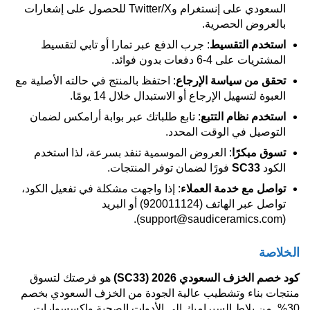
السعودي على إنستغرام وTwitter/X للحصول على إشعارات
بالعروض الحصرية.
استخدم التقسيط
: جرب الدفع عبر تمارا أو تابي لتقسيط
المشتريات على 4-6 دفعات بدون فوائد.
تحقق من سياسة الإرجاع
: احتفظ بالمنتج في حالته الأصلية مع
العبوة لتسهيل الإرجاع أو الاستبدال خلال 14 يومًا.
استخدم نظام التتبع
: تابع طلباتك عبر بوابة أرامكس لضمان
التوصيل في الوقت المحدد.
تسوق مبكرًا
: العروض الموسمية تنفد بسرعة، لذا استخدم
الكود
SC33
فورًا لضمان توفر المنتجات.
تواصل مع خدمة العملاء
: إذا واجهت مشكلة في تفعيل الكود،
تواصل عبر الهاتف (920011124) أو البريد
(support@saudiceramics.com).
الخلاصة
كود خصم الخزف السعودي 2026
(SC33)
هو فرصتك لتسوق
منتجات بناء وتشطيب عالية الجودة من الخزف السعودي بخصم
30%. من بلاط السيراميك إلى الأدوات الصحية واكسسوارات