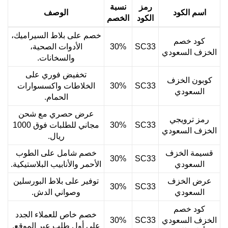
رمز
نسبة
اسم الكود
الوصف
الكود
الخصم
خصم على بلاط السيراميك،
كود خصم
SC33
30%
الأدوات الصحية،
الخزف السعودي
والسخانات.
تخفيض فوري على
كوبون الخزف
SC33
30%
الخلاطات واكسسوارات
السعودي
الحمام.
عرض حصري مع شحن
رمز ترويجي
SC33
30%
مجاني للطلبات فوق 1000
الخزف السعودي
ريال.
قسيمة الخزف
خصم شامل على الطوب
30%
SC33
السعودي
الأحمر والأنابيب البلاستيكية.
عرض الخزف
توفير على بلاط البورسلين
30%
SC33
السعودي
وصواني الدش.
كود خصم
خصم خاص للعملاء الجدد
الخزف السعودي
SC33
30%
على أول طلب عبر الموقع.