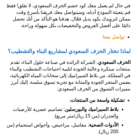
في حال لم يعمل معك كود خصم الخزف السعودي، لا تقلق! فقط
قم بتعبئة النموذج أدناه، وسيتواصل معك فريقنا بأسرع وقت
ممكن لتزويدك بكود بديل فعّال. هدفنا هو التأكد من أنك تحصل
دائمًا على أفضل العروض والتخفيضات بكل سهولة وراحة.
تواصل معنا
لماذا تختار الخزف السعودي لمشاريع البناء والتشطيب؟
الخزف السعودي
، الشركة الرائدة في صناعة حلول البناء، تقدم
منتجات مبتكرة وعالية الجودة لتلبية احتياجات التشطيب والبناء
في المملكة. من بلاط السيراميك إلى سخانات المياه الكهربائية،
يضمن المتجر الجودة والمتانة مع تجربة تسوق سلسة. إليك أبرز
مميزات التسوق من الخزف السعودي:
تشكيلة واسعة من المنتجات
:
بلاط السيراميك والبورسلين
: تصاميم عصرية للأرضيات
والجدران (من 15 ريال/متر مربع).
الأدوات الصحية
: مغاسل، مراحيض، وأحواض استحمام (من
200 ريال).