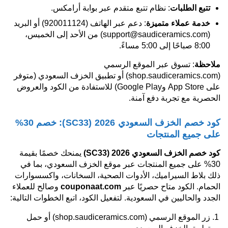
تتبع الطلبات
: نظام تتبع متقدم عبر بوابة أرامكس.
خدمة عملاء متميزة
: دعم عبر الهاتف (920011124) أو البريد
(support@saudiceramics.com) من الأحد إلى الخميس،
8:00 صباحًا إلى 5:00 مساءً.
ملاحظة
: تسوق عبر الموقع الرسمي
(shop.saudiceramics.com) أو تطبيق الخزف السعودي (متوفر
على App Store وGoogle Play) للاستفادة من الكود والعروض
الحصرية مع تجربة دفع آمنة.
كود خصم الخزف السعودي 2026 (SC33): خصم 30%
على جميع المنتجات
كود خصم الخزف السعودي 2026
(SC33)
يمنحك خصمًا بقيمة
30% على جميع المنتجات عبر موقع الخزف السعودي، بما في
ذلك بلاط السيراميك، الأدوات الصحية، السخانات، واكسسوارات
الحمام. الكود متاح حصريًا عبر
couponaat.com
وصالح للعملاء
الجدد والحاليين في السعودية. لتفعيل الكود، اتبع الخطوات التالية:
زر الموقع الرسمي (shop.saudiceramics.com) أو حمل