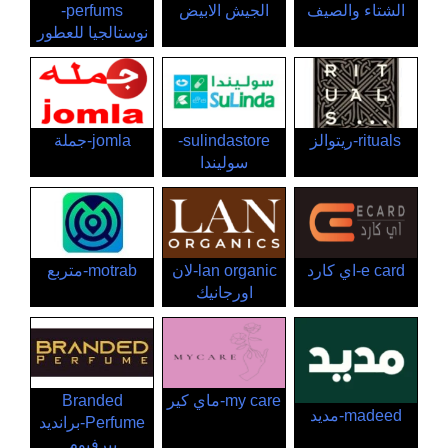
الشتاء والصيف
الجيش الابيض
perfums-
نوستالجيا للعطور
rituals-ريتوالز
sulindastore-
jomla-جملة
سوليندا
e card-اي كارد
lan organic-لان
motrab-متربع
اورجانيك
my care-ماي كير
Branded
madeed-مديد
Perfume-برانديد
بيرفيوم