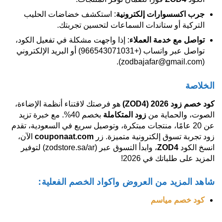
جرب اكسسوارات إلكترونية
: استكشف خضاضات الحليب
التركية أو ستاندات السماعات لتحسين تجربتك.
تواصل مع خدمة العملاء
: إذا واجهت مشكلة في تفعيل الكود،
تواصل عبر واتساب (+966543071031) أو البريد الإلكتروني
(zodbajafar@gmail.com).
الخلاصة
كود خصم زود 2026
(ZOD4)
هو فرصتك لاقتناء أنظمة الإضاءة،
الصوت، والحماية من
زود المتكاملة
بخصم 40%. مع خبرة تزيد
عن 20 عامًا، منتجات مبتكرة، وتوصيل سريع في السعودية، تقدم
زود تجربة تسوق إلكترونية متميزة. زر
couponaat.com
الآن،
انسخ الكود
ZOD4
، وابدأ التسوق عبر (zodstore.sa/ar) لتوفير
المزيد على طلباتك في 2026!
شاهد المزيد من العروض واكواد الخصم الفعلية:
كود خصم مياسم