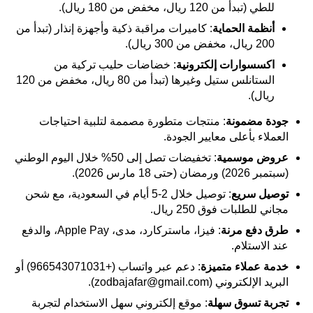
للطي (تبدأ من 120 ريال، مخفض من 180 ريال).
أنظمة الحماية
: كاميرات مراقبة ذكية وأجهزة إنذار (تبدأ من
200 ريال، مخفض من 300 ريال).
اكسسوارات إلكترونية
: خضاضات حليب تركية من
الستانلس ستيل وغيرها (تبدأ من 80 ريال، مخفض من 120
ريال).
جودة مضمونة
: منتجات متطورة مصممة لتلبية احتياجات
العملاء بأعلى معايير الجودة.
عروض موسمية
: تخفيضات تصل إلى 50% خلال اليوم الوطني
(سبتمبر 2026) ورمضان (حتى 18 مارس 2026).
توصيل سريع
: توصيل خلال 2-5 أيام في السعودية، مع شحن
مجاني للطلبات فوق 250 ريال.
طرق دفع مرنة
: فيزا، ماستركارد، مدى، Apple Pay، والدفع
عند الاستلام.
خدمة عملاء متميزة
: دعم عبر واتساب (+966543071031) أو
البريد الإلكتروني (zodbajafar@gmail.com).
تجربة تسوق سهلة
: موقع إلكتروني سهل الاستخدام لتجربة