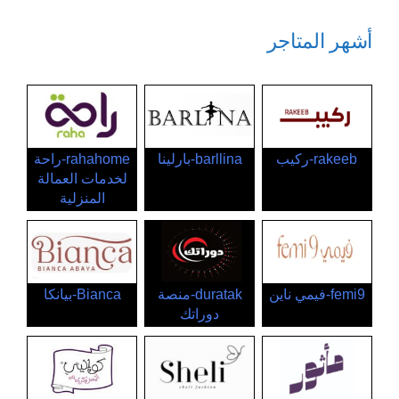
أشهر المتاجر
rakeeb-ركيب
barllina-بارلينا
rahahome-راحة
لخدمات العمالة
المنزلية
femi9-فيمي ناين
duratak-منصة
Bianca-بيانكا
دوراتك