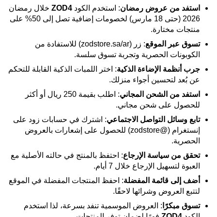
استفد من عروض رمضان
: استخدم الكود
ZOD4
خلال رمضان
2026 (حتى 18 مارس) لخصومات إضافية تصل إلى 50% على
منتجات مختارة.
تسوق عبر الموقع
: زر (zodstore.sa/ar) للاستفادة من
الكوبونات الحصرية وتجربة تسوق سلسة.
جرب أنظمة الإضاءة الذكية
: اختر اللمبات الذكية القابلة للتحكم
عن بُعد لتحسين أجواء منزلك.
استفد من الشحن المجاني
: اطلب بقيمة 250 ريال أو أكثر
للحصول على شحن مجاني.
تابع وسائل التواصل الاجتماعي
: اشترك في حسابات زود على
إنستغرام (@zodstore) للحصول على إشعارات بالعروض
الحصرية.
تحقق من سياسة الإرجاع
: احتفظ بالمنتج في حالته الأصلية مع
العبوة لتسهيل الإرجاع خلال 7 أيام.
أضف إلى قائمة المفضلة
: احفظ المنتجات المفضلة في الموقع
لتتبع العروض وشرائها لاحقًا.
تسوق مبكرًا
: العروض الموسمية تنفد بسرعة، لذا استخدم
الكود
ZOD4
فورًا لضمان توفر المنتجات.