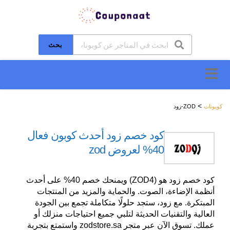
بحث
تخطَّ
إلى
المحتوى
>
كوبونات
ZOD-زود
كود خصم زود أحدث كوبون فعال
40% لعروض zod
كود خصم زود هو (ZOD4) ويمنحك خصم 40% على أحدث
أنظمة الإضاءة، الصوت. والحماية والمزيد من المنتجات
المبتكرة. مع زود، ستجد حلولًا متكاملة تجمع بين الجودة
العالية والتقنيات الحديثة لتلبي جميع احتياجات منزلك أو
عملك. تسوق الآن عبر متجر zodstore.sa واستمتع بتجربة