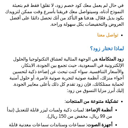
في حال لم يعمل معك كود خصم زود، لا تقلق! فقط قم بتعبئة
النموذج أدناه، وسيتواصل معك فريقنا بأسرع وقت ممكن لتزويدك
بكود بديل فعّال. هدفنا هو التأكد من أنك تحصل دائمًا على أفضل
العروض والتخفيضات بكل سهولة وراحة.
تواصل معنا
لماذا تختار زود؟
زود المتكاملة
هي الوجهة المثالية لعشاق التكنولوجيا والحلول
الإلكترونية في السعودية، حيث تجمع بين الجودة، الابتكار،
والأسعار التنافسية. سواء كنت تبحث عن إضاءة ذكية لتحسين
أجواء منزلك، أنظمة صوتية لتجربة صوتية غامرة، أو حلول أمنية
لحماية ممتلكاتك، فإن زود تقدم كل ذلك بأعلى معايير الجودة.
إليك أبرز مزايا التسوق من زود:
تشكيلة متنوعة من المنتجات
:
أنظمة الإضاءة
: لمبات ذكية ولمبات ليزر قابلة للتعديل (تبدأ
من 99 ريال، مخفض من 150 ريال).
أجهزة الصوت
: سماعات وستاندات سماعات معدنية قابلة