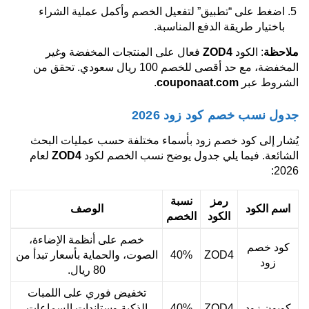
اضغط على “تطبيق” لتفعيل الخصم وأكمل عملية الشراء
باختيار طريقة الدفع المناسبة.
ملاحظة
: الكود
ZOD4
فعال على المنتجات المخفضة وغير
المخفضة، مع حد أقصى للخصم 100 ريال سعودي. تحقق من
الشروط عبر
couponaat.com
.
جدول نسب خصم كود زود 2026
يُشار إلى كود خصم زود بأسماء مختلفة حسب عمليات البحث
الشائعة. فيما يلي جدول يوضح نسب الخصم لكود
ZOD4
لعام
2026:
رمز
نسبة
اسم الكود
الوصف
الكود
الخصم
خصم على أنظمة الإضاءة،
كود خصم
ZOD4
40%
الصوت، والحماية بأسعار تبدأ من
زود
80 ريال.
تخفيض فوري على اللمبات
كوبون زود
ZOD4
40%
الذكية وستاندات السماعات