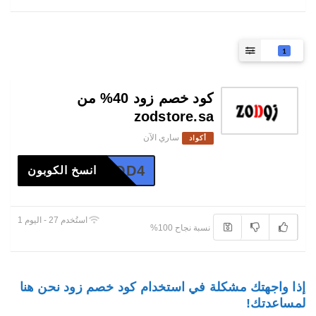
1
كود خصم زود 40% من
zodstore.sa
ساري الآن
أكواد
ZOD4
انسخ الكوبون
استُخدم 27 - اليوم 1
نسبة نجاح 100%
إذا واجهتك مشكلة في استخدام كود خصم زود نحن هنا
لمساعدتك!