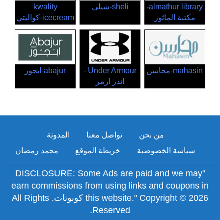
almathur library-
sheli-شيلي
kwality
مكتبة الماثور
icecream-كواليتي
mahasin-محاسن
Under Armour -
abajur-ابجور
اندر ارمر
من نحن
تواصل معنا
المدونة
سياسة الخصوصية
خريطة الموقع
محمد رمضان
"DISCLOSURE: Some Ads are paid and we may
earn commissions from using links and coupons in
this website." Copyright © 2026 كوبونات. All Rights
Reserved.