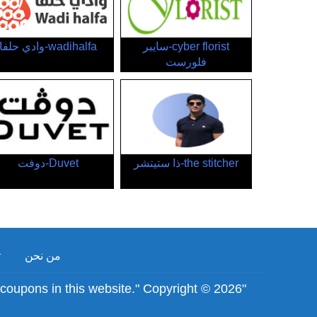
cyber florist-سايبر
wadihalfa-وادي حلفا
فلورست
the stitcher-ذا ستيتشر
Duvet-دوفت
من نحن
ت