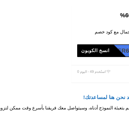
مال مع كود خصم
HER
انسخ الكوبون
استُخدم 49 - اليوم 0
 نحن هنا لمساعدتك!
تعبئة النموذج أدناه، وسيتواصل معك فريقنا بأسرع وقت ممكن لتزويدك ب