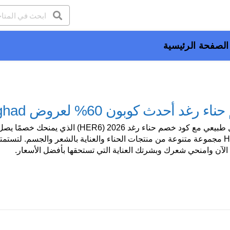
الصفحة الرئيسية
د أحدث كوبون 60% لعروض henna raghad
Henna Raghad مجموعة متنوعة من منتجات الحناء والعناية بالشعر والجسم. لت
الآن وامنحي شعرك وبشرتك العناية التي تستحقها بأفضل الأسعار.