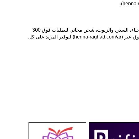
بخصم 60%. مع تشكيلة واسعة من الحناء، السدر، والزيوت، شحن مجاني للطلبات فوق 300
، وابدأ التسوق عبر (henna-raghad.com/ar) لتوفير المزيد على كل