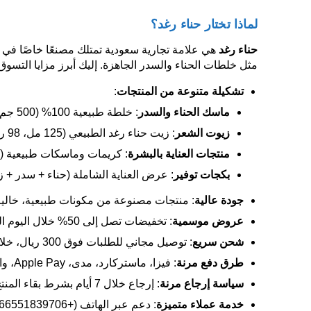
لماذا تختار حناء رغد؟
حناء رغد
مثل خلطات الحناء والسدر الجاهزة. إليك أبرز مزايا التسوق
تشكيلة متنوعة من المنتجات
:
ماسك الحناء والسدر
: خلطة طبيعية 100% (500 جم، 150 ريال، مخفض من 200 ريال).
زيوت الشعر
: زيت حناء رغد الطبيعي (125 مل، 98 ريال، مخفض من 115 ريال).
منتجات العناية بالبشرة
: كريمات وماسكات طبيعية (من 50 ري
بكجات توفير
: عرض العناية الشاملة (حناء + سدر + زيت، 250 ريال، مخفض من 350
جودة عالية
: منتجات مصنوعة من مكونات طبيعية، خالية من ا
عروض موسمية
: تخفيضات تصل إلى 50% خلال اليوم الوطني ورمضان، مثل عرض “اشترِ ماسكين واحصل على زيت مجانًا”.
شحن سريع
: توصيل مجاني للطلبات فوق 300 ريال، خلال 3-7 أيام داخل السعودية.
طرق دفع مرنة
: فيزا، ماستركارد، مدى، Apple Pay، والدفع عند الاستلام.
سياسة إرجاع مرنة
: إرجاع خلال 7 أيام بشرط بقاء المنتج في حالته الأصلية (رسوم الإرجاع يتحملها العميل).
خدمة عملاء متميزة
: دعم عبر الهاتف (+966551839706) أو سناب شات (@henna.raghad).