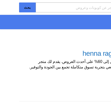
بحث
استمتعي بجمال طبيعي مع كود خصم حناء رغد 2026 (HER6) الذي يمنحك خصمًا يصل إلى 60% على أحدث العروض. يقدم لك متجر
ستمتعي بتجربة تسوق متكاملة تجمع بين الجودة والتوفير.