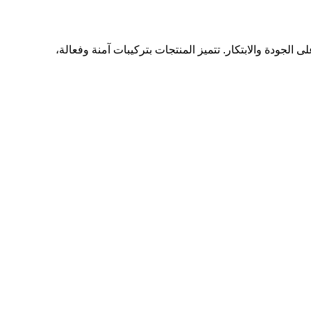
 100% للعناية بالشعر والبشرة، مع التركيز على الجودة والابتكار. تتميز المنتجات بتركيبات آمنة وفعالة،