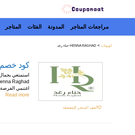
تخطَّ
مراجعات المتاجر
المدونة
الفئات
المتاجر
إلى
المحتوى
>
كوبونات
HENNA RAGHAD-حناء رغد
كود خصم حناء رغ
اغتنمي الفرصة 
Read more
أضف المتجر للمفضلة