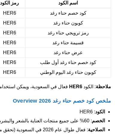
اسم الكود
رمز الكود
كود خصم حناء رغد
HER6
كوبون حناء رغد
HER6
رمز ترويجي حناء رغد
HER6
قسيمة حناء رغد
HER6
عرض حناء رغد
HER6
كود خصم حناء رغد أول طلب
HER6
كوبون حناء رغد اليوم الوطني
HER6
ملاحظة
: الكود
HER6
فعال في السعودية، ويمكن استخدامه
ملخص كود خصم حناء رغد 2026 Overview
الكود
: HER6
الخصم
: 60% على جميع منتجات العناية بالشعر والبشرة.
الصلاحية
: فعال طوال عام 2026 في السعودية (تحقق من الشروط عبر couponaat.com).