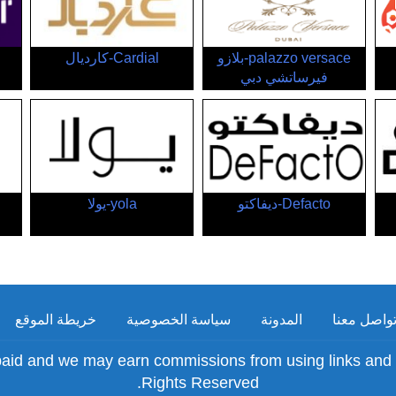
palazzo versace-بلازو
Cardial-كارديال
فيرساتشي دبي
Defacto-ديفاكتو
yola-يولا
واصل معنا
المدونة
سياسة الخصوصية
خريطة الموقع
Rights Reserved.