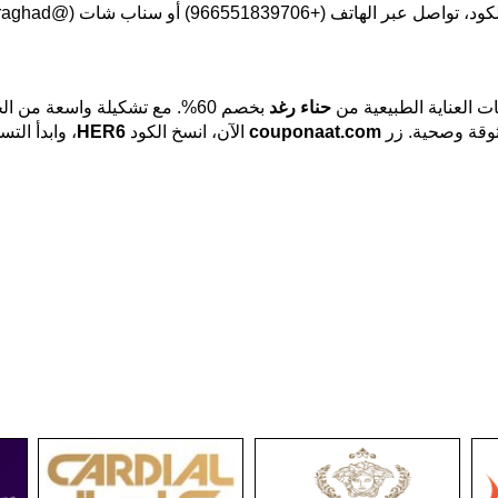
+966551839706) أو سناب شات (@henna.raghad).
ت العناية الطبيعية من
حناء رغد
ثوقة وصحية. زر
couponaat.com
الآن، انسخ الكود
HER6