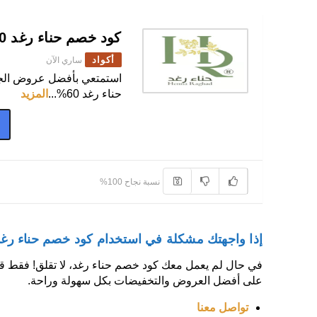
كود خصم حناء رغد 60%
أكواد
ساري الآن
استمتعي بأفضل عروض الج
حناء رغد 60%
...
المزيد
6
نسبة نجاح 100%
إذا واجهتك مشكلة في استخدام كود خصم حناء رغد
في حال لم يعمل معك كود خصم حناء رغد، لا تقلق! فقط قم ب
على أفضل العروض والتخفيضات بكل سهولة وراحة.
تواصل معنا