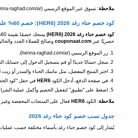
ملاحظة
: تسوق عبر الموقع الرسمي (henna-raghad.com/ar) للاستفادة من الكود
كود خصم حناء رغد 2026 (HER6): خصم 60% على جميع المنتجات
كود خصم حناء رغد 2026
(HER6)
يمنحك خصمًا بقيمة 60% على جميع منتجات العناية بالشعر والبشرة، بما في ذلك
حصريًا عبر
couponaat.com
وصالح للعملاء الجدد والحاليي
زر الموقع الرسمي (henna-raghad.com/ar).
سجل حسابًا جديدًا أو قم بتسجيل الدخول إلى حسابك الح
اختر المنتج المفضل، مثل ماسك الحناء والسدر أو زيت 
في صفحة الدفع، أدخل الكود
HER6
في حقل “كود الخصم” أو “de
اضغط على “تطبيق” لتفعيل الخصم وأكمل عملية الشراء ب
ملاحظة
: الكود
HER6
فعال على المنتجات المخفضة وغير المخفضة، مع حد أقص
جدول نسب خصم كود حناء رغد 2026
يُشار إلى كود خصم حناء رغد بأسماء مختلفة حسب عمليات