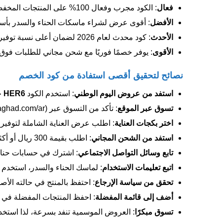
فعال
: الكود مجرب وفعال 100% على المنتجات المخفضة وغير المخفضة.
الأفضل
: أقوى عرض لشراء ماسكات الحناء والسدر بأسعار تبدأ
الأحدث
: كود محدث لعام 2026 لضمان أعلى نسبة توفير.
الأقوى
: يوفر خصمًا فوريًا مع شحن مجاني للطلبات فوق 300 ريال
نصائح لتحقيق أقصى استفادة من كود الخصم
استفد من عروض اليوم الوطني
: استخدم الكود
HER6
خلال 
تسوق عبر الموقع
: تأكد من التسوق عبر (henna-raghad.com/ar) للاستفادة من الكوبونات الحصرية.
اختر بكجات العناية
: اطلب عرض العناية الشاملة لتوفير 
استفد من الشحن المجاني
: اطلب بقيمة 300 ريال أو أكثر للحصول على شحن مجاني.
تابع وسائل التواصل الاجتماعي
: اشترك في حسابات حناء رغد على سناب شات (@.raghad
اتبع تعليمات الاستخدام
: لماسك الحناء والسدر، استخدم 2-3 ملاعق مع ماء ساخن واتركه على الشعر 3-4 ساعات لنتائج مثالية.
تحقق من سياسة الإرجاع
: احتفظ بالمنتج في حالته الأصلية 
أضف إلى قائمة المفضلة
: احفظ المنتجات المفضلة في ال
تسوق مبكرًا
: العروض الموسمية تنفد بسرعة، لذا استخد